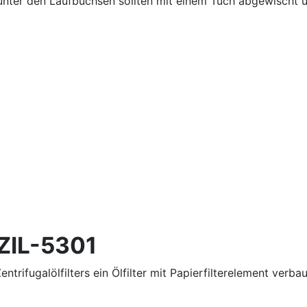
 unter den Laufbuchsen sollten mit einem Tuch abgewischt 
 ZIL-5301
trifugalölfilters ein Ölfilter mit Papierfilterelement verbaut