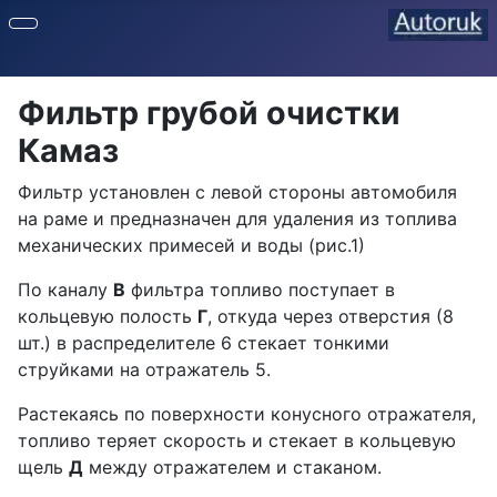
Фильтр грубой очистки
Камаз
Фильтр уста­новлен с левой стороны автомобиля
на ра­ме и предназначен для удаления из топли­ва
механических примесей и воды (рис.1)
По каналу
В
фильтра топливо поступает в
кольцевую полость
Г
, откуда че­рез отверстия (8
шт.) в распределителе 6 стекает тонкими
струйками на отражатель 5.
Растекаясь по поверхности конусного от­ражателя,
топливо теряет скорость и сте­кает в кольцевую
щель
Д
между отражате­лем и стаканом.