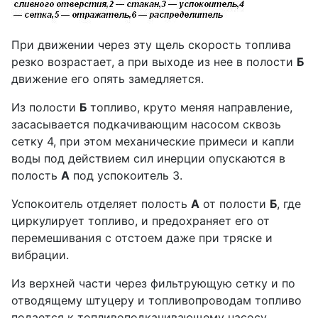
При движении через эту щель скорость топлива
резко возрастает, а при выходе из нее в полости
Б
движение его опять замедляется.
Из полости
Б
топ­ливо, круто меняя направление,
засасыва­ется подкачивающим насосом сквозь
сетку 4, при этом механические примеси и капли
воды под действием сил инерции опускают­ся в
полость
А
под успокоитель 3.
Успокои­тель отделяет полость
А
от полости
Б
, где
циркулирует топливо, и предохраняет его от
перемешивания с отстоем даже при тряс­ке и
вибрации.
Из верхней части через фильтрующую сетку и по
отводящему штуцеру и топливопроводам топливо
подается к топливоподкачивающему насосу