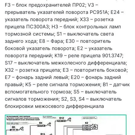
F3 – блок предохранителей ПР02; V3 –
прерыватель указателей поворота РС951А; E24 –
указатель поворота передний; X33 – розетка
прицепа ПС300А3; H3 – блок контрольных ламп
тормозной системы; S1 – выключатель света
заднего хода; E8 – Фара; E30 – повторитель
боковой указатель поворота; E2 – указатель
поворота передний; K19 – реле прицепа 901.3747;
S17 – выключатель межколесного дифференциала;
X32 – розетка прицепа; E3 – повторитель боковой;
E7 – фонарь задний левый; E20 – фонарь задний
правый; K5 – реле сигнала торможения; B1 – датчик
вспомогательного тормоза; S5 – выключатель
сигналов торможения; S2, S3, S4 – выключатель
блокировки межосевого дифференциала