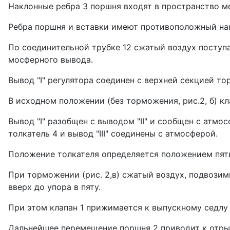
Наклонные ребра 3 поршня входят в пространство м
Ребра поршня и встав­ки имеют противоположный на
По соединительной трубке 12 сжатый воздух поступа
мосферного вывода.
Вывод "I" регулятора соединен с верхней секцией то
В исходном положении (без торможе­ния, рис.2, б) к
Вывод "I" разоб­щен с выводом "II" и сообщен с атм
толкатель 4 и вывод "III" соединены с атмосферой.
Положение тол­кателя определяется положением пяты
При торможении (рис. 2,в) сжатый воздух, подвозимы
вверх до упора в пяту.
При этом клапан 1 прижимается к выпускному седлу то
Дальнейшее перемещение поршня 2 приводит к отрыву