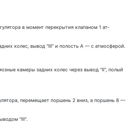
уля­тора в момент перекрытия клапаном 1 ат­
дних колес, вывод "III" и полость А — с атмосферой.
озные камеры задних колес через вывод "II", полый
улятора, пере­мещает поршень 2 вниз, а поршень 8 —
водом "III".