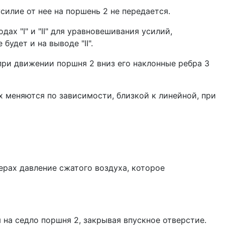
силие от нее на поршень 2 не передается.
ах "I" и "II" для уравновешивания усилий,
будет и на выводе "II".
и движе­нии поршня 2 вниз его наклонные ребра 3
 меня­ются по зависимости, близкой к линейной, при
мерах давление сжатого воздуха, которое
я на седло поршня 2, закрывая впускное отверстие.