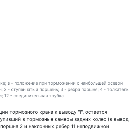
зке; в - положение при торможении с наибольшей осевой
н; 2 - ступенчатый поршень; 3 - ребра поршня; 4 - толкатель
ки; 12 - соединительная трубка
и тормозно­го крана к выводу "I", остается
тупивший в тормозные камеры задних колес (в вывод
 поршня 2 и наклонных ребер 11 неподвижной