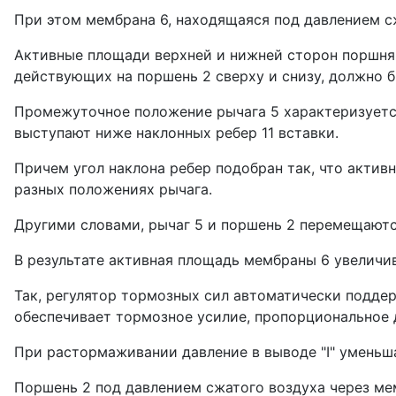
При этом мембрана 6, находящаяся под давлением сжа
Активные площади верхней и нижней сто­рон поршня в 
действующих на поршень 2 сверху и снизу, должно быть
Промежуточное положение рычага 5 характеризуется
выступают ниже наклонных ребер 11 вставки.
Причем угол наклона ребер по­добран так, что актив
разных положениях рычага.
Други­ми словами, рычаг 5 и поршень 2 переме­щают
В результате активная площадь мембраны 6 увеличив
Так, регулятор тормозных сил автома­тически поддер
обеспечивает тормозное усилие, пропорциональное д
При растормаживании давление в вы­воде "I" уменьш
Поршень 2 под давле­нием сжатого воздуха через мем