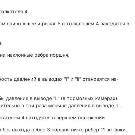
толкателя 4.
м наи­большее и рычаг 5 с толкателем 4 находят­ся в
.
 ни наклонные ребра поршня.
ть давлений в выводах "I" и "II" становятся на­
 давление в выводе "II" (в тормозных каме­рах)
ительно в три раза меньше давления в выводе "I".
кателем 4 нахо­дятся в верхнем положении.
 без выхода ребер 3 поршня ниже ребер 11 вставки.