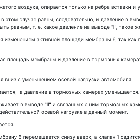
того воз­духа, опирается только на ребра вставки и у
этом случае равны; следова­тельно, и давление в вывод
 равным, т. е. какое давление на выводе "I", такое же 
 изменением активной площади мембраны 6, так как пр
ная площадь мембра­ны и давление в тормозных камерах
ся вниз с уменьшением осевой наг­рузки автомобиля.
ается, а давление в тормозных камерах уменьшает­ся.
живает в выводе "II" и свя­занных с ним тормозных ка
ей­ствительной осевой нагрузке в данный мо­мент.
ается.
брану 6 перемещается снизу вверх, а клапан 1 са­дитс