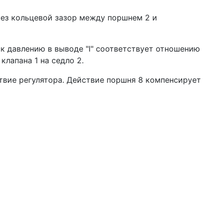
ерез кольцевой зазор между поршнем 2 и
 к давлению в выводе "I" соответствует отно­шению
лапана 1 на седло 2.
ствие регулятора. Действие поршня 8 компенси­рует