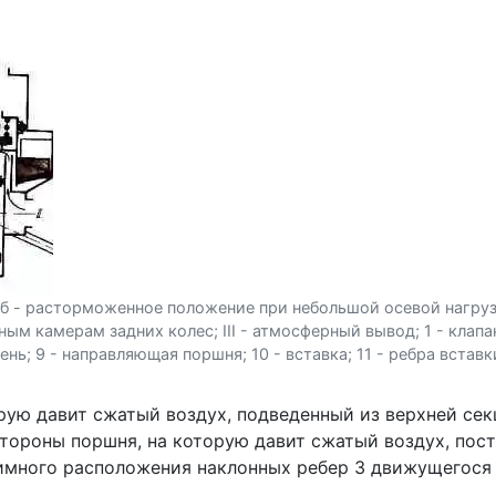
; б - расторможенное положение при небольшой осевой нагру
зным камерам задних колес; III - атмосферный вывод; 1 - клапа
шень; 9 - направляющая поршня; 10 - вставка; 11 - ребра встав
ую давит сжатый воздух, подведенный из верхней секци
то­роны поршня, на которую давит сжатый воздух, пос
заимного расположения наклонных ребер 3 движу­щегося