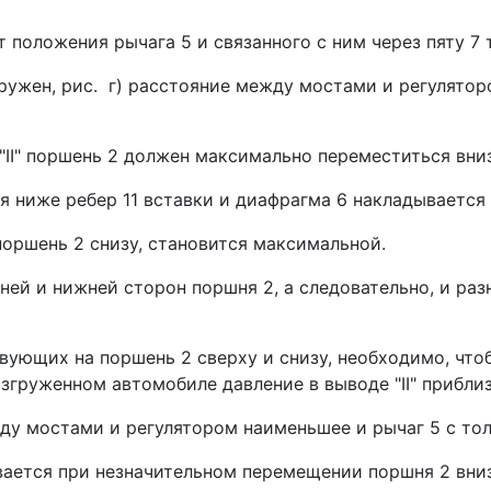
по­ложения рычага 5 и связанного с ним через пяту 7 
ужен, рис. г) расстоя­ние между мостами и регуляторо
II" поршень 2 должен максималь­но переместиться вниз
 ниже ребер 11 вставки и диафрагма 6 наклады­вается
оршень 2 снизу, становится макси­мальной.
й и нижней сторон поршня 2, а следовательно, и разнос
ующих на пор­шень 2 сверху и снизу, необходимо, чтобы
азгруженном автомобиле давление в выводе "II" приблиз
жду мостами и регулятором наименьшее и рычаг 5 с тол
вается при незначительном перемещении порш­ня 2 вниз