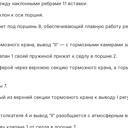
ежду наклонными ребрами 11 вставки.
клон к оси поршня.
ет под поршень 8, обеспечивающий плавную работу рег
рмозного крана, вывод "II" — с тормозными камерами за
лапан 1 своей пружиной прижат к седлу в поршне 2.
осферой через верхнюю секцию тормозного крана, а торм
 7.
й из верхней секции тор­мозного крана к выводу I рег
лкате­ля 4 и вывод "II" разобщается с атмосфер­ным вы
 клапана 1 от седла в поршне 2.