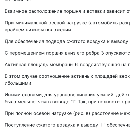
Взаимное распо­ложение поршня и вставки зависит от 
При минимальной осевой нагрузке (ав­томобиль разгр
крайнем нижнем положении.
Для обеспечения подвода сжатого воздуха к выводу "
С перемещением поршня вниз его ребра 3 опускаются
Актив­ная площадь мембраны 6, воздействующая на п
В этом случае соотношение ак­тивных площадей верхне
ибольшими.
Иными словами, для уравно­вешивания усилий, действ
было меньше, чем в выводе "I". Так, при полностью р
При полной осевой нагрузке (рис. в) расстояние ме
Поступление сжатого воздуха к выводу "II" обеспечи