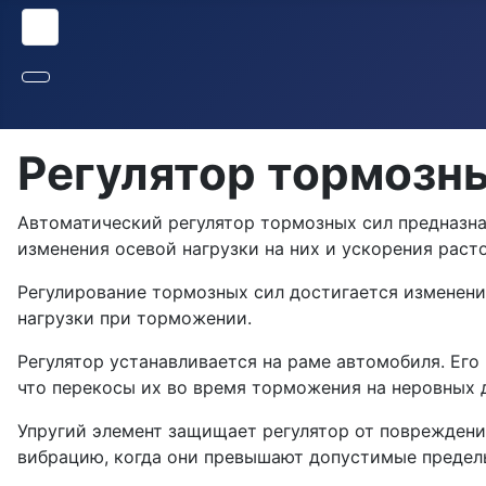
Регулятор тормозн
Автоматический регулятор тормозных сил предназнач
измене­ния осевой нагрузки на них и ускорения рас
Ре­гулирование тормозных сил достигается изменени
нагрузки при торможении.
Регулятор устанавливается на раме ав­томобиля. Его 
что перекосы их во время торможения на неровных д
Уп­ругий элемент защищает регулятор от пов­режде
вибрацию, когда они превышают допустимые предел