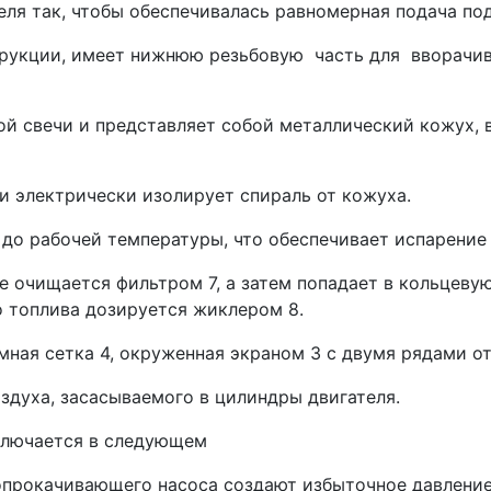
еля так, чтобы обеспечива­лась равномерная подача по
нструкции, имеет нижнюю резьбовую часть для вворачи
й свечи и пред­ставляет собой металлический кожух, 
 электрически изолирует спираль от кожу­ха.
до рабочей температуры, что обеспечивает испарение 
де очищается фильтром 7, а затем попадает в кольцеву
о топлива дозируется жикле­ром 8.
ная сетка 4, окруженная экраном 3 с двумя рядами о
здуха, засасываемого в цилинд­ры двигателя.
лючается в следующем
опрокачивающего насоса созда­ют избыточное давление