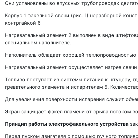
Они установлены во впускных трубо­проводах двигат
Корпус 1 факельной свечи (рис. 1) неразборной ко
контргайкой 6.
Нагревательный элемент 2 выполнен в виде штифтово
специальном наполнителе.
Наполнитель обладает хорошей теплопроводностью и
Нагревательный элемент осуществляет нагрев свечи 
Топливо поступает из системы питания к штуцеру, г
гревательного элемента и испарителем 5. Количеств
Для увеличения поверхности испарения служит объем
Эк­ран защищает факел пламени от срыва потоком во
Принцип работы электрофакельного устройства
зак
Перед пуском двигателя с помощью ручно­го топлив