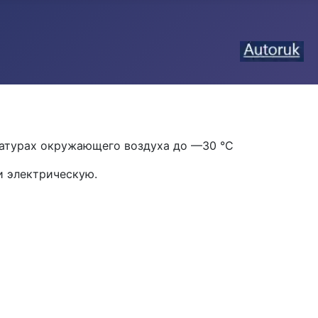
ературах окружающего воздуха до —30 °С
 электри­ческую.