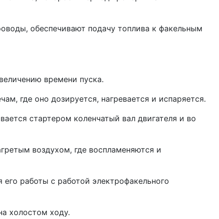
оводы, обес­печивают подачу топлива к факельным
увеличению времени пуска.
чам, где оно дозируется, нагревается и испаряется.
вается старте­ром коленчатый вал двигателя и во
агретым воздухом, где воспламеняются и
его работы с работой электрофа­кельного
на холостом ходу.