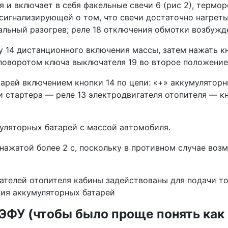
 и включает в себя факельные свечи 6 (рис 2), термор
 сигна­лизирующей о том, что свечи достаточно нагрет
альный разогрев; реле 18 отключения обмотки возбужде
 14 дистанционного вклю­чения массы, затем нажать к
 поворотом ключа выключателя 19 во второе положение,
арей включением кнопки 14 по цепи: «+» аккумулятор
 стартера — реле 13 электродвигателя отопителя — кн
ляторных ба­тарей с массой автомобиля.
 нажатой более 2 с, поскольку в противном случае воз
телей отопителя кабины за­действованы для подачи то
ния аккумуляторных батарей
ФУ (чтобы было проще понять как