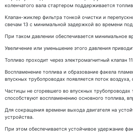
коленчатого вала стартером поддерживается топли
Клапан-жиклер фильтра тонкой очист­ки и перепуск
свечам 13 с минимальной задержкой во времени под
При таком давлении обеспечивается минималь­ное вр
Увеличение или уменьшение этого давления приводит
Топливо проходит через электромагнит­ный клапан 11
Воспламенение топлива и образование факела пламен
впуск­ных трубопроводах появляется поток воз­духа
Частицы не сгоревшего во впускных трубо­проводах 
способствуют вос­пламенению основного топлива, вп
Для сокращения времени выхода двигателя на устой
устройства.
При этом обеспечи­вается устойчивое удержание фак