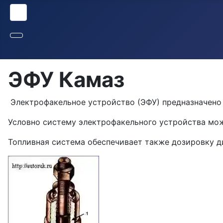
ЭФУ Камаз
Элек­трофакельное устройство (ЭФУ) предназ­начен
Условно систему электрофакельного устройства мож
Топливная система обеспечивает также дозировку ди