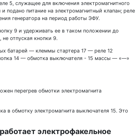
еле 5, служащее для включе­ния электромагнитного
ы и подано питание на электромаг­нитный клапан; реле
ния генератора на период ра­боты ЭФУ.
нопку 9 и удерживать ее в таком положении до
 не отпуская кнопки 9.
ных батарей — клеммы стартера 17 — реле 12
опка 14 — обмотка выключа­теля - 15 массы — «—»
можен перегрев обмотки элек­тромагнита
ка в обмотку электромагнита выключателя 15. Это
 работает электрофакельное