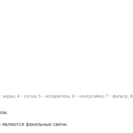
 экран; 4 - сетка; 5 - испаритель; 6 - контргайка; 7 - фильтр; 
вом.
являются факельные све­чи.