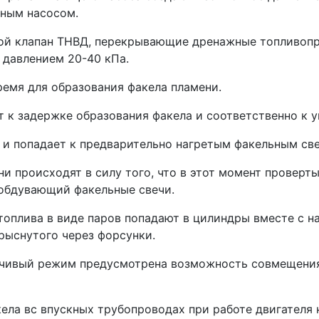
вным насосом.
ной клапан ТНВД, перекры­вающие дренажные топливопр
 давлением 20-40 кПа.
емя для образования факела пламе­ни.
 к задержке образования факела и соответственно к 
 и попадает к предвари­тельно нагретым факельным све
и происходят в силу того, что в этот момент проверты
, обдувающий факельные свечи.
топлива в виде паров попадают в цилиндры вместе с н
рысну­того через форсунки.
чивый режим предусмотрена возможность совме­щения 
ела вс впускных трубопроводах при работе двига­теля 