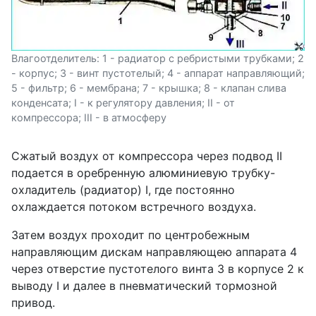
Влагоотделитель: 1 - радиатор с ребристыми трубками; 2
- корпус; 3 - винт пустотелый; 4 - аппарат направляющий;
5 - фильтр; 6 - мембрана; 7 - крышка; 8 - клапан слива
конденсата; I - к регулятору давления; II - от
компрессора; III - в атмосферу
Сжатый воздух от компрессора через подвод II
подается в оребренную алюминиевую трубку-
охладитель (радиатор) I, где постоянно
охлаждается потоком встречного воздуха.
Затем воздух проходит по центробежным
направляющим дискам на­правляющею аппарата 4
через отверстие пустотело­го винта 3 в корпусе 2 к
выводу I и далее в пнев­матический тормозной
привод.