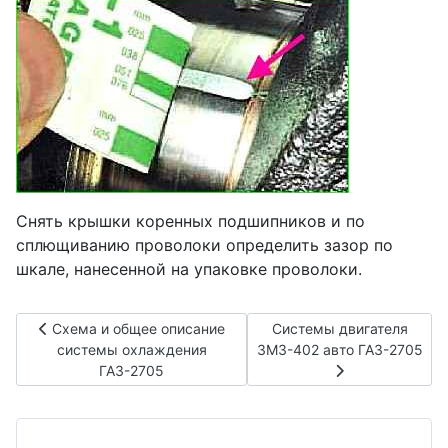
Снять крышки коренных подшипников и по
сплющиванию проволоки определить зазор по
шкале, нанесенной на упаковке проволоки.
Предыдущий: Схема и общее описание системы охлажден
Следующий: Системы дви
Схема и общее описание
Системы двигателя
системы охлаждения
ЗМЗ-402 авто ГАЗ-2705
ГАЗ-2705