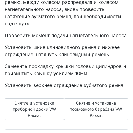
ремню, между колесом распредвала и колесом
нагнетательного насоса, вновь прове­рить
натяжение зубчатого ремня, при необхо­димости
подтянуть.
Проверить момент подачи нагнетательного насо­са.
Установить шкив клиновидного ремня и нижнее
ограждение, натянуть клиновидный ремень.
Заменить прокладку крышки головки цилиндров и
привинтить крышку усилием 10Нм.
Установить верхнее ограждение зубчатого ремня.
Предыдущий: Снятие и установка приборной доски VW P
Следующий: Снятие и устан
Снятие и установка
Снятие и установка
приборной доски VW
тормозного барабана VW
Passat
Passat