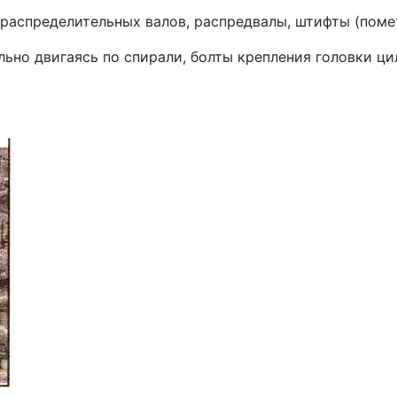
распределительных валов, распредвалы, штифты (помет
о двигаясь по спирали, болты креп­ления головки цил