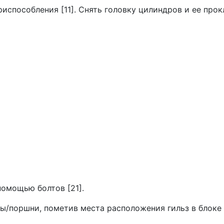
способления [11]. Снять голов­ку цилиндров и ее прок
помощью болтов [21].
ы/поршни, пометив места расположе­ния гильз в блоке