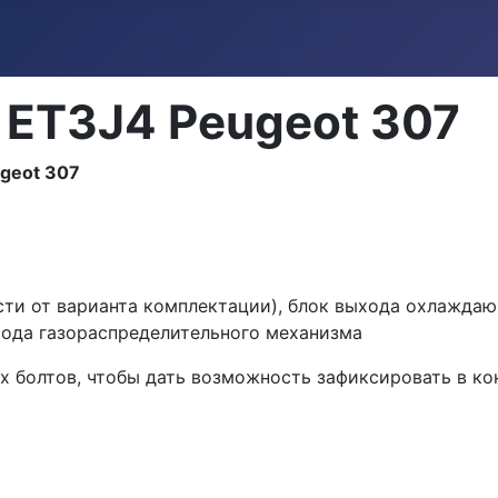
 ET3J4 Peugeot 307
geot 307
ости от варианта комплектации), блок выхода охлажда
ода га­зораспределительного механизма
 болтов, чтобы дать возможность за­фиксировать в ко