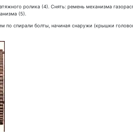
натяжного ролика (4). Снять: ремень механизма газорас
анизма (5).
 по спирали болты, начиная снару­жи (крышки голово