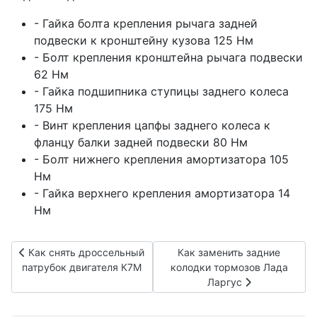
- Гайка болта крепления рычага задней
подвески к кронштейну кузова 125 Нм
- Болт крепления кронштейна рычага подвески
62 Нм
- Гайка подшипника ступицы заднего колеса
175 Нм
- Винт крепления цапфы заднего колеса к
фланцу балки задней подвески 80 Нм
- Болт нижнего крепления амортизатора 105
Нм
- Гайка верхнего крепления амортизатора 14
Нм
Предыдущий: Как снять дроссельный патрубок двигателя К
Следующий: Как заменить з
Как снять дроссельный
Как заменить задние
патрубок двигателя К7М
колодки тормозов Лада
Ларгус