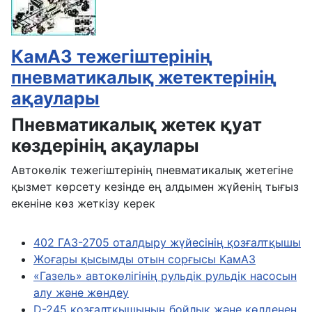
КамАЗ тежегіштерінің
пневматикалық жетектерінің
ақаулары
Пневматикалық жетек қуат
көздерінің ақаулары
Автокөлік тежегіштерінің пневматикалық жетегіне
қызмет көрсету кезінде ең алдымен жүйенің тығыз
екеніне көз жеткізу керек
402 ГАЗ-2705 оталдыру жүйесінің қозғалтқышы
Жоғары қысымды отын сорғысы КамАЗ
«Газель» автокөлігінің рульдік рульдік насосын
алу және жөндеу
D-245 қозғалтқышының бойлық және көлденең