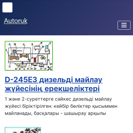
D-245E3 дизельді майлау
жүйесінің ерекшеліктері
1 және 2-суреттерге сәйкес дизельді майлау
жүйесі біріктірілген: кейбір бөліктер қысыммен
майланады, басқалары - шашырау арқылы