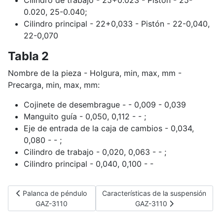
0.020, 25-0.040;
Cilindro principal - 22+0,033 - Pistón - 22-0,040,
22-0,070
Tabla 2
Nombre de la pieza - Holgura, min, max, mm -
Precarga, min, max, mm:
Cojinete de desembrague - - 0,009 - 0,039
Manguito guía - 0,050, 0,112 - - ;
Eje de entrada de la caja de cambios - 0,034,
0,080 - - ;
Cilindro de trabajo - 0,020, 0,063 - - ;
Cilindro principal - 0,040, 0,100 - -
Artículo anterior: Palanca de péndulo GAZ-3110
Artículo siguiente: Características 
Palanca de péndulo
Características de la suspensión
GAZ-3110
GAZ-3110