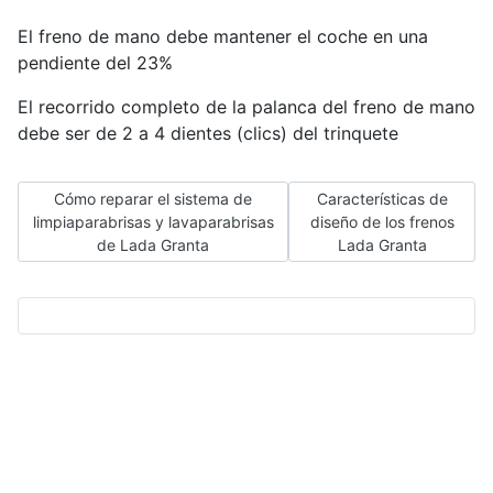
El freno de mano debe mantener el coche en una
pendiente del 23%
El recorrido completo de la palanca del freno de mano
debe ser de 2 a 4 dientes (clics) del trinquete
Artículo anterior: Cómo reparar el sistema de limpiaparabris
Artículo siguiente: Cara
Cómo reparar el sistema de
Características de
limpiaparabrisas y lavaparabrisas
diseño de los frenos
de Lada Granta
Lada Granta