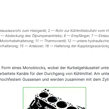
uslassrohr zum Heizgerät; 2 — Rohr zur Kühlmittelzufuhr vom Hei
5 — Abdeckung des Ölpumpenantriebs; 6 — Empfänger; 7 — Einlas
torhebehalterung; 11 — Thermoventil; 12 — untere hydraulische S
rhalterung; 15 — Anlasser; 16 — Halterung der Kupplungsausrück
e Form eines Monoblocks, wobei der Kurbelgehäuseteil unte
earbeitete Kanäle für den Durchgang von Kühlmittel. Am unt
hochfestem Gusseisen und werden zusammen mit dem Zylind