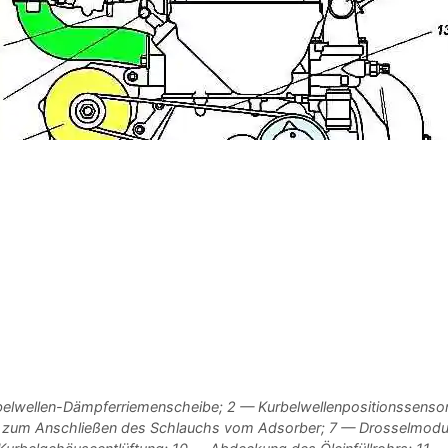
lwellen-Dämpferriemenscheibe; 2 — Kurbelwellenpositionssensor
ck zum Anschließen des Schlauchs vom Adsorber; 7 — Drosselmodul 