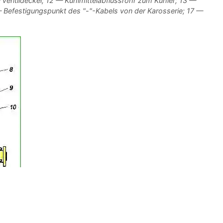
Ventildeckel; 12 — Kühlmittelabflussrohr zum Kühler; 13 —
 Befestigungspunkt des "-"-Kabels von der Karosserie; 17 —