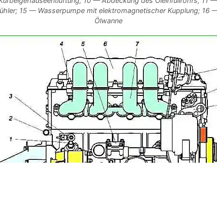
rbelgehäuseentlüftung; 10 — Abdeckung des Öleinfüllrohrs; 11 — 
ühler; 15 — Wasserpumpe mit elektromagnetischer Kupplung; 16 —
Ölwanne