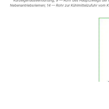
Kurbelgehäuseentlüftung; 9 — Rohr des Hauptzweigs der Ku
Nebenantriebsriemen; 14 — Rohr zur Kühlmittelzufuhr vom K