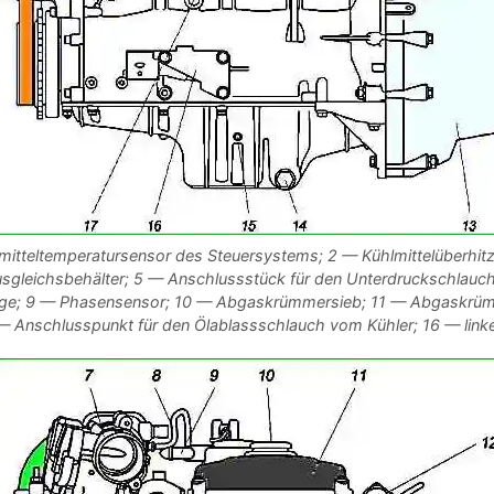
itteltemperatursensor des Steuersystems; 2 — Kühlmittelüberhit
gleichsbehälter; 5 — Anschlussstück für den Unterdruckschlauch 
ige; 9 — Phasensensor; 10 — Abgaskrümmersieb; 11 — Abgaskrümm
 Anschlusspunkt für den Ölablassschlauch vom Kühler; 16 — linke