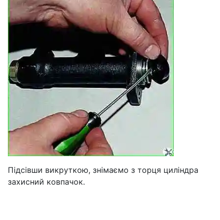
Підсівши викруткою, знімаємо з торця циліндра
захисний ковпачок.