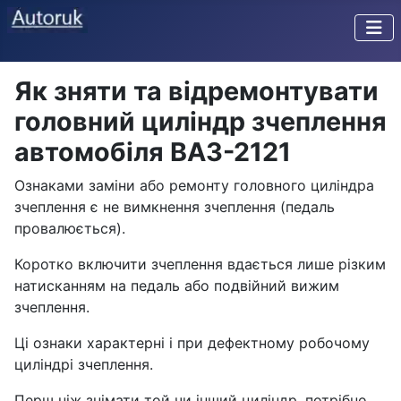
Як зняти та відремонтувати
головний циліндр зчеплення
автомобіля ВАЗ-2121
Ознаками заміни або ремонту головного циліндра
зчеплення є не вимкнення зчеплення (педаль
провалюється).
Коротко включити зчеплення вдається лише різким
натисканням на педаль або подвійний вижим
зчеплення.
Ці ознаки характерні і при дефектному робочому
циліндрі зчеплення.
Перш ніж знімати той чи інший циліндр, потрібно