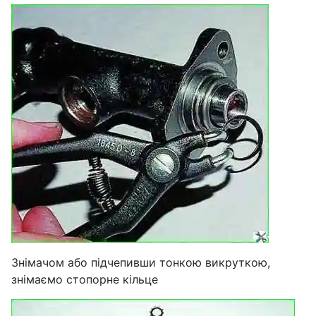
Знімачом або підчепивши тонкою викруткою,
знімаємо стопорне кільце