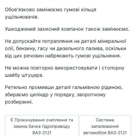
Обов'язково замінюємо гумові кільця
ущільнювачів.
Ушкоджений захисний ковпачок також замінюємо.
Не допускайте потрапляння на деталі мінеральної
олії, бензину, гасу чи дизельного палива, оскільки
від цих речовин набрякають гумові ущільнення.
Не можна повторно використовувати і стопорну
шайбу штуцера.
Ретельно промивши деталі гальмівною рідиною,
збираємо циліндр у порядку, зворотному
розбиранні.
Попередня стаття: Прокачування зчеплення та заміна бачк
Наступна стаття: 
Прокачування зчеплення та
Система
заміна бачка гідроприводу
запалювання
ВАЗ-2121
автомобіля ВАЗ-2121