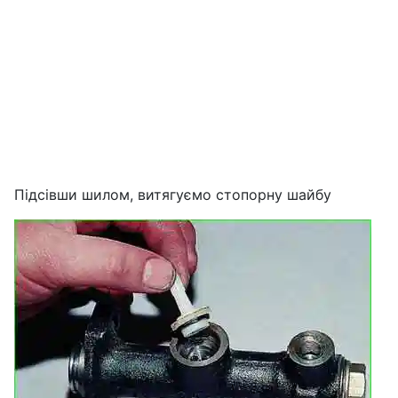
Підсівши шилом, витягуємо стопорну шайбу