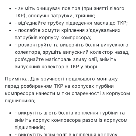
- зніміть очищувач повітря (при знятті лівого
ТКР), сполучні патрубки, трійник;
- від'єднайте трубку підведення масла до ТКР;
- послабте хомути кріплення з'єднувальних
патрубків корпусу компресора;
- розконтруйте та виверніть болти випускного
колектора, зрушіть випускний колектор назад,
роз'єднайте магістраль зливу олії, зніміть
випускний колектор з ТКР у зборі.
Примітка. Для зручності подальшого монтажу
перед розбиранням ТКР на корпусах турбіни і
компресора нанести мітки спаренності з корпусом
підшипників;
- викрутіть шість болтів кріплення турбіни та
зніміть корпус компресора разом із корпусом
підшипників;
- викрутіть вісім болтів кріплення корпусу