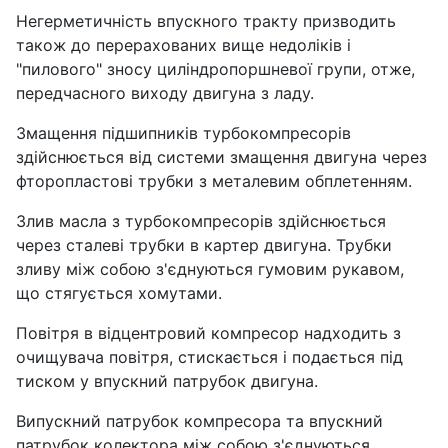
Негерметичність впускного тракту призводить
також до перерахованих вище недоліків і
"пилового" зносу циліндропоршневої групи, отже,
передчасного виходу двигуна з ладу.
Змащення підшипників турбокомпресорів
здійснюється від системи змащення двигуна через
фторопластові трубки з металевим обплетенням.
Злив масла з турбокомпресорів здійснюється
через сталеві трубки в картер двигуна. Трубки
зливу між собою з'єднуються гумовим рукавом,
що стягується хомутами.
Повітря в відцентровий компресор надходить з
очищувача повітря, стискається і подається під
тиском у впускний патрубок двигуна.
Випускний патрубок компресора та впускний
патрубок колектора між собою з'єднуються