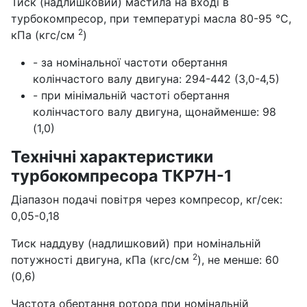
Тиск (надлишковий) мастила на вході в
турбокомпресор, при температурі масла 80-95 °С,
2
кПа (кгс/см
)
- за номінальної частоти обертання
колінчастого валу двигуна: 294-442 (3,0-4,5)
- при мінімальній частоті обертання
колінчастого валу двигуна, щонайменше: 98
(1,0)
Технічні характеристики
турбокомпресора ТКР7Н-1
Діапазон подачі повітря через компресор, кг/сек:
0,05-0,18
Тиск наддуву (надлишковий) при номінальній
2
потужності двигуна, кПа (кгс/см
), не менше: 60
(0,6)
Частота обертання ротора при номінальній