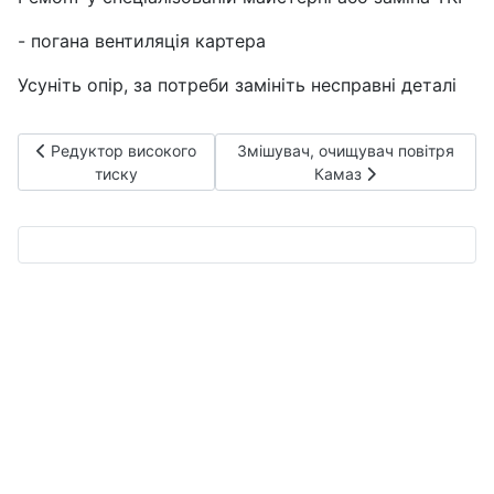
- погана вентиляція картера
Усуніть опір, за потреби замініть несправні деталі
Попередня стаття: Редуктор високого тиску
Наступна стаття: Змішувач, очищ
Редуктор високого
Змішувач, очищувач повітря
тиску
Камаз