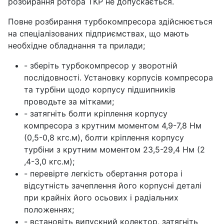
розбирання ротора ТКР не допускається.
Повне розбирання турбокомпресора здійснюється
на спеціалізованих підприємствах, що мають
необхідне обладнання та прилади;
- зберіть турбокомпресор у зворотній
послідовності. Установку корпусів компресора
та турбіни щодо корпусу підшипників
проводьте за мітками;
- затягніть болти кріплення корпусу
компресора з крутним моментом 4,9-7,8 Нм
(0,5-0,8 кгс.м), болти кріплення корпусу
турбіни з крутним моментом 23,5-29,4 Нм (2
,4-3,0 кгс.м);
- перевірте легкість обертання ротора і
відсутність зачеплення його корпусні деталі
при крайніх його осьових і радіальних
положеннях;
- встановіть випускний колектор, затягніть