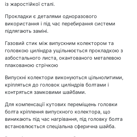
із жаростійкої сталі.
Прокладки є деталями одноразового
використання і під час перебирання системи
підлягають заміні.
Газовий стик між випускним колектором та
головкою циліндра ущільнюється прокладкою з
азбостального листа, окантованого металевою
плакованою стрічкою
Випускні колектори виконуються цільнолитими,
кріпляться до головок циліндрів болтами і
контряться замковими шайбами.
Для компенсації кутових переміщень головки
болта кріплення випускного колектора, що
виникають під час нагрівання, під головку болта
встановлюється спеціальна сферична шайба.