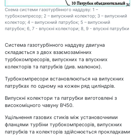
Схема системи газотурбінного наддуву: 1 –
турбокомпресор; 2 – випускний колектор; 3 – випускний
колектор; 4 – випускний патрубок; 5 – випускний
патрубок; 6, 7 - впускні колектори; 8, 9 - впускні патрубки
Система газотурбінного наддуву двигуна
складається з двох взаємозамінних
турбокомпресорів, випускних та впускних
колекторів та патрубків (див. малюнок).
Турбокомпресори встановлюються на випускних
патрубках по одному на кожен ряд циліндрів.
Випускні колектори та патрубки виготовлені з
високоміцного чавуну ВЧ50.
Ущільнення газових стиків між установочними
фланцями турбіни турбокомпресорів, випускних
патрубків та колекторів здійснюється прокладками