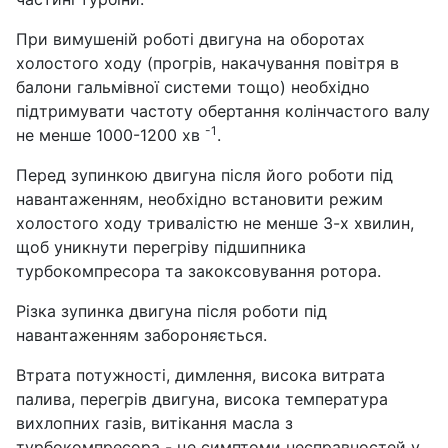
При вимушеній роботі двигуна на оборотах
холостого ходу (прогрів, накачування повітря в
балони гальмівної системи тощо) необхідно
підтримувати частоту обертання колінчастого валу
-1
не менше 1000-1200 хв
.
Перед зупинкою двигуна після його роботи під
навантаженням, необхідно встановити режим
холостого ходу тривалістю не менше 3-х хвилин,
щоб уникнути перегріву підшипника
турбокомпресора та закоксовування ротора.
Різка зупинка двигуна після роботи під
навантаженням забороняється.
Втрата потужності, димлення, висока витрата
палива, перегрів двигуна, висока температура
вихлопних газів, витікання масла з
турбокомпресора - це симптоми несправностей у