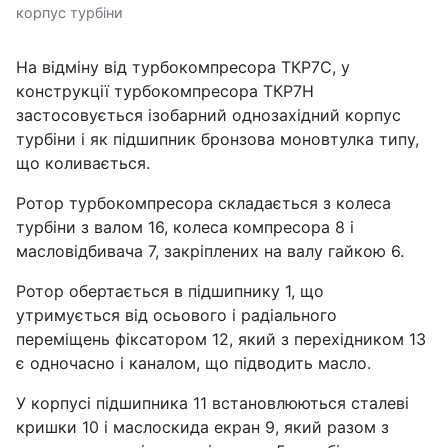
корпус турбіни
На відміну від турбокомпресора ТКР7С, у
конструкції турбокомпресора ТКР7Н
застосовується ізобарний однозахідний корпус
турбіни і як підшипник бронзова моновтулка типу,
що коливається.
Ротор турбокомпресора складається з колеса
турбіни з валом 16, колеса компресора 8 і
масловідбивача 7, закріплених на валу гайкою 6.
Ротор обертається в підшипнику 1, що
утримується від осьового і радіального
переміщень фіксатором 12, який з перехідником 13
є одночасно і каналом, що підводить масло.
У корпусі підшипника 11 встановлюються сталеві
кришки 10 і маслоскида екран 9, який разом з