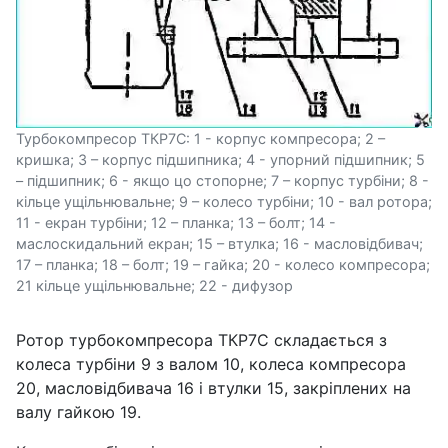
Турбокомпресор ТКР7С: 1 - корпус компресора; 2 –
кришка; 3 – корпус підшипника; 4 - упорний підшипник; 5
– підшипник; 6 - якщо цо стопорне; 7 – корпус турбіни; 8 -
кільце ущільнювальне; 9 – колесо турбіни; 10 - вал ротора;
11 - екран турбіни; 12 – планка; 13 – болт; 14 -
маслоскидальний екран; 15 – втулка; 16 - масловідбивач;
17 – планка; 18 – болт; 19 – гайка; 20 - колесо компресора;
21 кільце ущільнювальне; 22 - дифузор
Ротор турбокомпресора ТКР7С складається з
колеса турбіни 9 з валом 10, колеса компресора
20, масловідбивача 16 і втулки 15, закріплених на
валу гайкою 19.