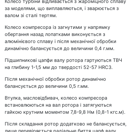
Колесо турбіни відливається з жароміцного сплаву
за моделями, що виплавляються, і зварюється з
валом зі сталі тертям.
Колесо компресора із загнутими у напрямку
обертання назад лопатками виконується з
алюмінієвого сплаву і після механічної обробки
динамічно балансується до величини 0,4 г.мм.
Підшипникові цапфи валу ротора гартуються ТВЧ
на глибину 1-1,5 мм до твердості 52-57 HRC3.
Після механічної обробки ротор динамічно
балансується до величини 0,5 г.мм.
Втулка, масловідбивач, колесо компресора
встановлюються на вал ротора і затягуються
гайкою крутним моментом 7,8-9,8 Нм (0,8-1 кгс.м).
Після складання ротор додатково не балансується,
лише перевіряється радіальне биття цапф валу.