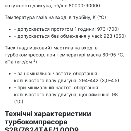
потужності двигуна, об/хв: 80000-90000
Температура газів на вході в турбіну, К (°С)
- допускається протягом 1 години: 973 (700)
- допускається без обмеження у часі: 923 (650)
Тиск (надлишковий) мастила на вході в
турбокомпресор, при температурі масла 80-95 °С,
2
кПа (кгс/см
)
- за номінальної частоти обертання
колінчастого валу двигуна: 294-442 (3,0-4,5)
- при мінімальній частоті обертання
колінчастого валу двигуна, щонайменше: 98
(1,0)
Технічні характеристики
турбокомпресора
S2B/7624TАЕ/1.00D9