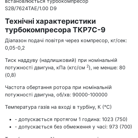
встановлюється турбокомпресор
S2B/7624TAE/1.00 D9
Технічні характеристики
турбокомпресора ТКР7С-9
Діапазон подачі повітря через компресор, кг/сек:
0,05-0,2
Тиск наддуву (надлишковий) при номінальній
2
потужності двигуна, кПа (кгс/см
), не менше: 80
(0,8)
Частота обертання ротора при номінальній
потужності двигуна, об/хв: 90000-100000
Температура газів на вході в турбіну, К (°С)
- допускається протягом 1 година: 1023 (750)
- допускається без обмеження у часі: 973 (700)