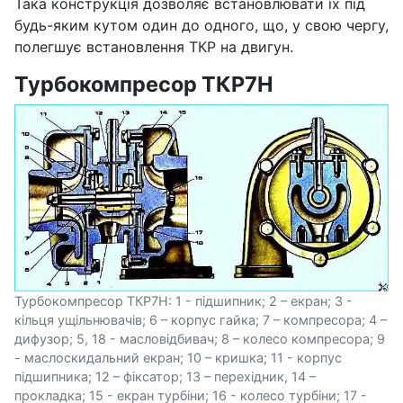
Така конструкція дозволяє встановлювати їх під
будь-яким кутом один до одного, що, у свою чергу,
полегшує встановлення ТКР на двигун.
Турбокомпресор ТКР7Н
Турбокомпресор ТКР7Н: 1 - підшипник; 2 – екран; 3 -
кільця ущільнювачів; 6 – корпус гайка; 7 – компресора; 4 –
дифузор; 5, 18 - масловідбивач; 8 – колесо компресора; 9
- маслоскидальний екран; 10 – кришка; 11 - корпус
підшипника; 12 – фіксатор; 13 – перехідник, 14 –
прокладка; 15 - екран турбіни; 16 - колесо турбіни; 17 -