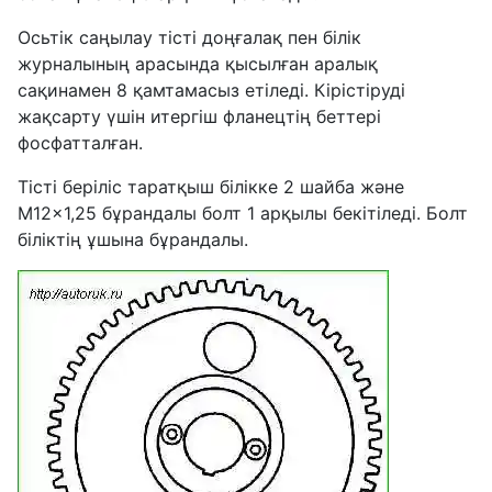
Осьтік саңылау тісті доңғалақ пен білік
журналының арасында қысылған аралық
сақинамен 8 қамтамасыз етіледі. Кірістіруді
жақсарту үшін итергіш фланецтің беттері
фосфатталған.
Тісті беріліс таратқыш білікке 2 шайба және
M12x1,25 бұрандалы болт 1 арқылы бекітіледі. Болт
біліктің ұшына бұрандалы.