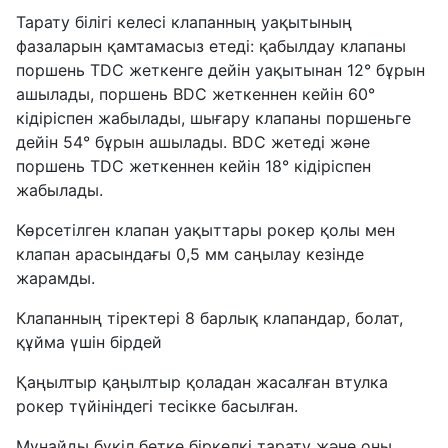
Тарату білігі келесі клапанның уақытының
фазаларын қамтамасыз етеді: қабылдау клапаны
поршень TDC жеткенге дейін уақытынан 12° бұрын
ашылады, поршень BDC жеткеннен кейін 60°
кідіріспен жабылады, шығару клапаны поршеньге
дейін 54° бұрын ашылады. BDC жетеді және
поршень TDC жеткеннен кейін 18° кідіріспен
жабылады.
Көрсетілген клапан уақыттары рокер қолы мен
клапан арасындағы 0,5 мм саңылау кезінде
жарамды.
Клапанның тіректері 8 барлық клапандар, болат,
құйма үшін бірдей
Қаңылтыр қаңылтыр қоладан жасалған втулка
рокер түйініндегі тесікке басылған.
Мұнайды бүкіл бетке біркелкі тарату және оны