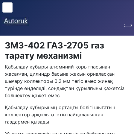
ЗМЗ-402 ГАЗ-2705 газ
тарату механизмі
Қабылдау құбыры алюминий қорытпасынан
жасалған, цилиндр басына жақын орналасқан
шығару коллекторы 0,2 мм тегіс емес жинақ
түрінде өңделеді, сондықтан құрылғыны қажетсіз
бөлшектеу қажет емес
Қабылдау құбырының ортаңғы бөлігі шығатын
коллектор арқылы өтетін пайдаланылған
газдармен қызады
Жылыту дәрежесін жыл мезгіліне байланысты