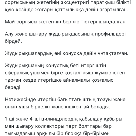
сорғысының жетегінің эксцентригі таратқыш білікті
құю кезінде жоғары қаттылыққа дейін ағартылған.
Май сорғысы жетегінің беріліс тістері шыңдалған.
Алу және шығару жұдырықшасының профильдері
бірдей.
Жұдырықшалардың ені конусқа дейін ұнтақталған.
Жұдырықшаның конустық беті итергіштің
сфералық ұшымен бірге қозғалтқыш жұмыс істеп
тұрған кезде итергішке айналмалы қозғалыс
береді.
Нәтижесінде итергіш бағыттағыштың тозуы және
оның ұшы біркелкі және кішкентай болады.
1-ші және 4-ші цилиндрлердің қабылдау құбыры
мен шығару коллекторы төрт болттары бар
тығыздағыш арқылы бір блокқа бір-бірімен