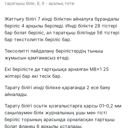
таратқыш білік; 8, 9 - аралық тетік
Жаттығу білігі 7 иінді біліктен айналуға бұрандалы
беріліс 4 арқылы беріледі. Иінді білікте 28 тістері
бар болат беріліс, ал таратқыш білігінде 56 тістері
бар текстолиттік беріліс бар.
Тексолитті пайдалану берілістердің тыныш
жұмысын қамтамасыз етеді.
Екі берілісте де тартқышқа арналған M8x1 25
жіптері бар екі тесік бар.
Тарату білігі иінді білікке қарағанда 2 есе баяу
айналады.
Тарату білігі осьтік қозғалыстарға қарсы 01–0,2 мм
саңылаумен білік журналының ұшы мен тісті
беріліс торының арасында орналасқан тартқыш
болат фланец 6 арқылы ұсталады.