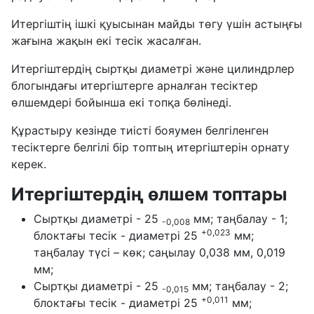
Итергіштің ішкі қуысынан майды төгу үшін астыңғы
жағына жақын екі тесік жасалған.
Итергіштердің сыртқы диаметрі және цилиндрлер
блогындағы итергіштерге арналған тесіктер
өлшемдері бойынша екі топқа бөлінеді.
Құрастыру кезінде тиісті бояумен белгіленген
тесіктерге белгілі бір топтың итергіштерін орнату
керек.
Итергіштердің өлшем топтары
Сыртқы диаметрі - 25
мм; таңбалау - 1;
-0,008
+0,023
блоктағы тесік - диаметрі 25
мм;
таңбалау түсі – көк; саңылау 0,038 мм, 0,019
мм;
Сыртқы диаметрі - 25
мм; таңбалау - 2;
-0,015
+0,011
блоктағы тесік - диаметрі 25
мм;