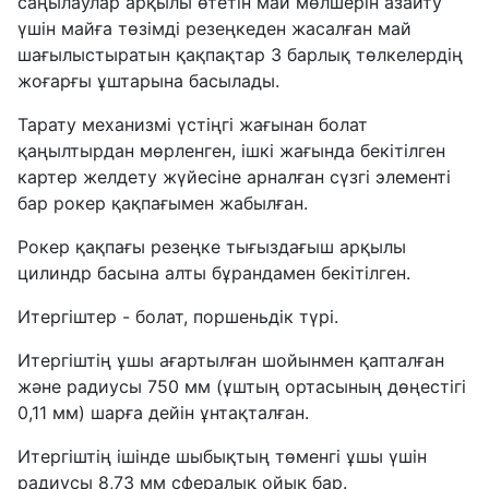
саңылаулар арқылы өтетін май мөлшерін азайту
үшін майға төзімді резеңкеден жасалған май
шағылыстыратын қақпақтар 3 барлық төлкелердің
жоғарғы ұштарына басылады.
Тарату механизмі үстіңгі жағынан болат
қаңылтырдан мөрленген, ішкі жағында бекітілген
картер желдету жүйесіне арналған сүзгі элементі
бар рокер қақпағымен жабылған.
Рокер қақпағы резеңке тығыздағыш арқылы
цилиндр басына алты бұрандамен бекітілген.
Итергіштер - болат, поршеньдік түрі.
Итергіштің ұшы ағартылған шойынмен қапталған
және радиусы 750 мм (ұштың ортасының дөңестігі
0,11 мм) шарға дейін ұнтақталған.
Итергіштің ішінде шыбықтың төменгі ұшы үшін
радиусы 8,73 мм сфералық ойық бар.