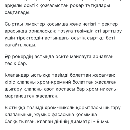
арқылы осьтік қозғалыстан рокер тұтқалары
сақталады.
Сыртқы ілмектер қосымша және негізгі тіректер
арасында орналасқан; тозуға төзімділікті арттыру
үшін тіректердің астындағы осьтің сыртқы беті
қатайтылады.
Әр рокердің астында осьте майлауға арналған
тесік бар.
Клапандар ыстыққа төзімді болаттан жасалған:
кіріс клапаны хром-кремний болаттан жасалған,
шығару клапаны азот қоспасы бар хром-никель-
марганецтен жасалған.
Ыстыққа төзімді хром-никель қорытпасы шығару
клапанының жұмыс фасасына қосымша
балқытылған. клапан діңінің диаметрі - 9 мм.