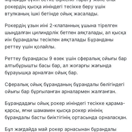
рокердің қысқа иініндегі тесікке беру үшін
втулканың ішкі бетінде ойық жасалады.
Рокердің ұзын иіні 2-клапанның ұшына тірелген
шыңдалған цилиндрлік бетпен аяқталады, ал қысқа
иін бұрандалы тесікпен аяқталады Бұранданы
реттеу үшін қолайлы.
Реттеу бұрандасы 9 өзек үшін сфералық ойығы бар
алтыбұрышты басы бар, ал жоғарғы жағында
бұрауышқа арналған ойық бар.
Сфералық ойық бұранданың бұрандалы бөлігіндегі
ойығы бар бұрғыланған арналармен жалғанған.
Бұрандадағы ойық рокер иініндегі тесікке қарама-
қарсы, яғни шамамен қысқа рокер иінінің
бұрандалы басты биіктігінің ортасында орналасқан.
Бұл жағдайда май рокер арнасынан бұрандалы