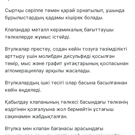
Сыртқы серіппе төмен қарай орнатылып, ұшында
бұрылыстардың қадамы кішірек болады.
Клапандар металл керамикалық бағыттаушы
төлкелерде жұмыс істейді.
Втулкалар престеу, содан кейін тозуға төзімділікті
арттыру үшін молибден дисульфиді қосылған
темір, мыс және графит ұнтақтарының қоспасынан
агломерациялау арқылы жасалады.
Втулкалардың ішкі тесігі олар басына басылғаннан
кейін өңделеді.
Қабылдау клапанының төлкесі басындағы төлкенің
өздігінен қозғалуына жол бермейтін ұстағыш
сақинамен жабдықталған.
Втулка мен клапан бағанасы арасындағы