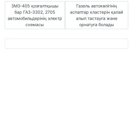
Алдыңғы мақала:ЗМЗ-405 қозғалтқышы бар ГАЗ-3302, 270
Келесі мақала:Газель авток
ЗМЗ-405 қозғалтқышы
Газель автокөлігінің
бар ГАЗ-3302, 2705
аспаптар кластерін қалай
автомобильдерінің электр
алып тастауға және
схемасы
орнатуға болады