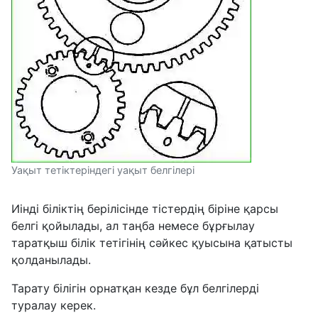
Уақыт тетіктеріндегі уақыт белгілері
Иінді біліктің берілісінде тістердің біріне қарсы
белгі қойылады, ал таңба немесе бұрғылау
таратқыш білік тетігінің сәйкес қуысына қатысты
қолданылады.
Тарату білігін орнатқан кезде бұл белгілерді
туралау керек.