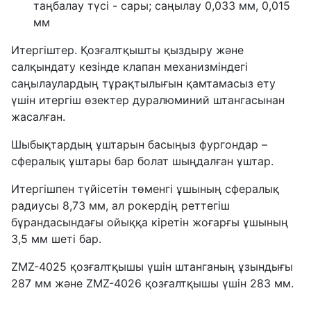
таңбалау түсі - сары; саңылау 0,033 мм, 0,015
мм
Итергіштер. Қозғалтқышты қыздыру және
салқындату кезінде клапан механизміндегі
саңылаулардың тұрақтылығын қамтамасыз ету
үшін итергіш өзектер дуралюминий штангасынан
жасалған.
Шыбықтардың ұштарын басыңыз фургондар –
сфералық ұштары бар болат шыңдалған ұштар.
Итергішпен түйісетін төменгі ұшының сфералық
радиусы 8,73 мм, ал рокердің реттегіш
бұрандасындағы ойыққа кіретін жоғарғы ұшының
3,5 мм шеті бар.
ZMZ-4025 қозғалтқышы үшін штанганың ұзындығы
287 мм және ZMZ-4026 қозғалтқышы үшін 283 мм.