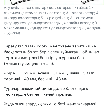
Алу құбыры және шығару коллекторы: 1 - гайка; 2 -
жылумен қамтамасыз ету секторы; 3 - амортизатор; 4 -
шығару коллекторы; 5 - кіріс құбыры; A - ең төменгі
қыздыру кезінде амортизатордың жағдайы (жазда); B -
максималды қыздыру кезінде амортизатордың жағдайы
- (қысқы)
Тарату білігі май сорғы мен тұтану таратқышын
басқаратын болат беріліспен құйылған шойын; әр
түрлі диаметрдегі бес тіреу журналы бар
(жинақтау жеңілдігі үшін):
- бірінші - 52 мм, екінші - 51 мм, үшінші - 50 мг,
төртінші - 49 мм, бесінші - 48 мм.
Туралар алюминий цилиндрлер блогындағы
тесіктердің бетіне тікелей тіреледі.
Жұдырықшалардың жұмыс беті және жанармай