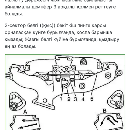
айналмалы демпфер 3 арқылы қолмен реттеуге
болады.
2-сектор белгі ((қыс)) бекіткіш пинге қарсы
орналасқан күйге бұрылғанда, қоспа барынша
қызады; Жазғы белгі күйіне бұрылғанда, қыздыру
ең аз болады.