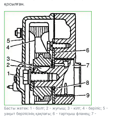
қосылған.
Басты жетек: 1 - болт; 2 - жуғыш; 3 - кілт; 4 - беріліс; 5 -
уақыт берілісінің қақпағы; 6 - тартқыш фланец; 7 -