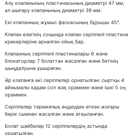
Алу клапанының пластинасының диаметрі 47 мм,
ал шығару клапанының диаметрі 39 мм.
Екі клапанның жұмыс фаскасының бұрышы 45°.
Клапан өзегінің соңында клапан серіппелі пластина
крекерлеріне арналған ойық бар.
Клапанның серіппелі пластиналары 6 және
блокаторлар 7 болаттан жасалған және бетінің
шыңдалуына ұшыраған.
Әр клапанға екі серіппелер орнатылған: сыртқы 4
айнымалы қадам сол жақ ораммен және ішкі 5 оң
ораммен.
Серіппелер термиялық өңдеуден өткен жоғары
берік сымнан жасалған және атқыланған.
Болат шайбалар 12 серіппелердің астында
орнатылған.