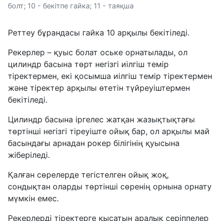
болт; 10 - бекітпе гайка; 11 - таяқша
Реттеу бұрандасы гайка 10 арқылы бекітіледі.
Рекерлер – қуыс болат оське орнатылады, ол
цилиндр басына төрт негізгі иілгіш темір
тіректермен, екі қосымша иілгіш темір тіректермен
және тіректер арқылы өтетін түйреуіштермен
бекітіледі.
Цилиндр басына іргелес жатқан жазықтықтағы
төртінші негізгі тіреуіште ойық бар, ол арқылы май
басындағы арнадан рокер білігінің қуысына
жіберіледі.
Қалған сөрелерде тегістелген ойық жоқ,
сондықтан оларды төртінші сөренің орнына орнату
мүмкін емес.
Рекерлерді тіректерге қысатын аралық серіппелер