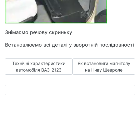
Знімаємо речову скриньку
Встановлюємо всі деталі у зворотній послідовності
Попередня стаття: Технічні характеристики автомобіля ВА
Наступна стаття: Як встанов
Технічні характеристики
Як встановити магнітолу
автомобіля ВАЗ-2123
на Ниву Шевроле