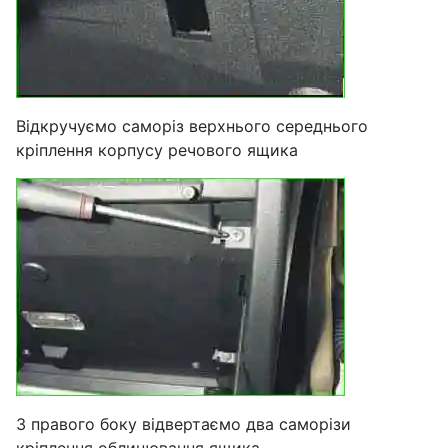
Відкручуємо саморіз верхнього середнього
кріплення корпусу речового ящика
З правого боку відвертаємо два саморізи