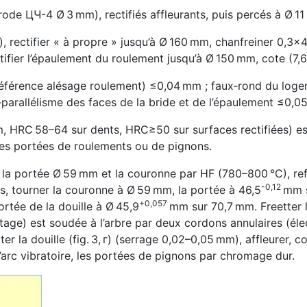
ode ЦЧ-4 Ø 3 mm), rectifiés affleurants, puis percés à Ø 11
, rectifier « à propre » jusqu’à Ø 160 mm, chanfreiner 0,3×45
ifier l’épaulement du roulement jusqu’à Ø 150 mm, cote (7,
(référence alésage roulement) ≤0,04 mm ; faux‑rond du loge
parallélisme des faces de la bride et de l’épaulement ≤0,0
, HRC 58–64 sur dents, HRC≥50 sur surfaces rectifiées) est
es portées de roulements ou de pignons.
a portée Ø 59 mm et la couronne par HF (780–800 °C), refro
-0,12
res, tourner la couronne à Ø 59 mm, la portée à 46,5
mm s
+0,057
portée de la douille à Ø 45,9
mm sur 70,7 mm. Freetter l
age) est soudée à l’arbre par deux cordons annulaires (éle
er la douille (fig. 3, г) (serrage 0,02–0,05 mm), affleurer, c
arc vibratoire, les portées de pignons par chromage dur.