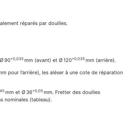
alement réparés par douilles.
+0,035
+0,035
 Ø 90
mm (avant) et Ø 120
mm (arrière).
 pour l’arrière), les aléser à une cote de réparation
45
+0,05
mm et Ø 36
mm. Fretter des douilles
 nominales (tableau).