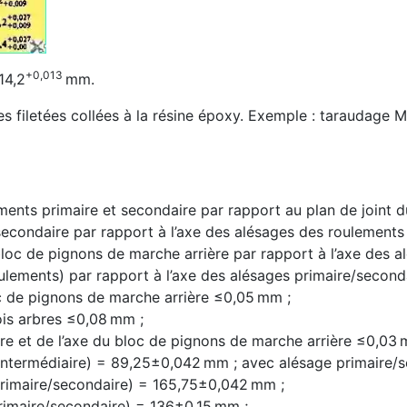
+0,013
14,2
mm.
iletées collées à la résine époxy. Exemple : taraudage M1
ents primaire et secondaire par rapport au plan de joint d
econdaire par rapport à l’axe des alésages des roulements 
 bloc de pignons de marche arrière par rapport à l’axe des 
ulements) par rapport à l’axe des alésages primaire/secon
c de pignons de marche arrière ≤0,05 mm ;
ois arbres ≤0,08 mm ;
ire et de l’axe du bloc de pignons de marche arrière ≤0,03
ntermédiaire) = 89,25±0,042 mm ; avec alésage primaire/
primaire/secondaire) = 165,75±0,042 mm ;
imaire/secondaire) = 136±0,15 mm ;