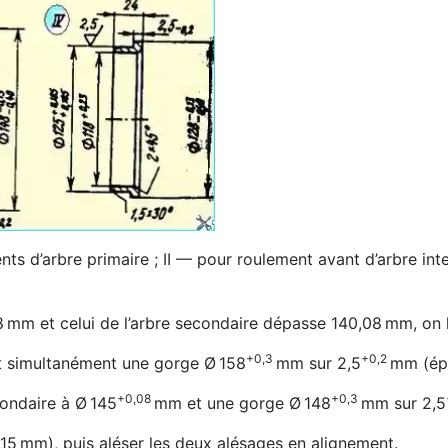
ents d’arbre primaire ; II — pour roulement avant d’arbre int
8 mm et celui de l’arbre secondaire dépasse 140,08 mm, on l
+0,3
+0,2
 simultanément une gorge Ø 158
mm sur 2,5
mm (ép
+0,08
+0,3
condaire à Ø 145
mm et une gorge Ø 148
mm sur 2,5
–0,15 mm), puis aléser les deux alésages en alignement.