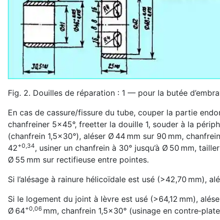
Fig. 2. Douilles de réparation : 1 — pour la butée d’embray
En cas de cassure/fissure du tube, couper la partie endo
chanfreiner 5×45°, freetter la douille 1, souder à la périp
(chanfrein 1,5×30°), aléser Ø 44 mm sur 90 mm, chanfrein 1
+0,34
42
, usiner un chanfrein à 30° jusqu’à Ø 50 mm, taille
Ø 55 mm sur rectifieuse entre pointes.
Si l’alésage à rainure hélicoïdale est usé (>42,70 mm), al
Si le logement du joint à lèvre est usé (>64,12 mm), alése
+0,06
Ø 64
mm, chanfrein 1,5×30° (usinage en contre‑plate