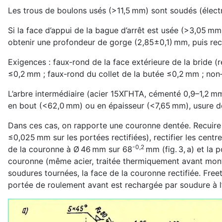
Les trous de boulons usés (>11,5 mm) sont soudés (électr
Si la face d’appui de la bague d’arrêt est usée (>3,05 mm)
obtenir une profondeur de gorge (2,85±0,1) mm, puis rect
Exigences : faux‑rond de la face extérieure de la bride 
≤0,2 mm ; faux‑rond du collet de la butée ≤0,2 mm ; non‑
L’arbre intermédiaire (acier 15ХГНТА, cémenté 0,9–1,2 mm
en bout (<62,0 mm) ou en épaisseur (<7,65 mm), usure d
Dans ces cas, on rapporte une couronne dentée. Recuire l
≤0,025 mm sur les portées rectifiées), rectifier les cent
-0,2
de la couronne à Ø 46 mm sur 68
mm (fig. 3, a) et la 
couronne (même acier, traitée thermiquement avant mont
soudures tournées, la face de la couronne rectifiée. Freett
portée de roulement avant est rechargée par soudure à l’