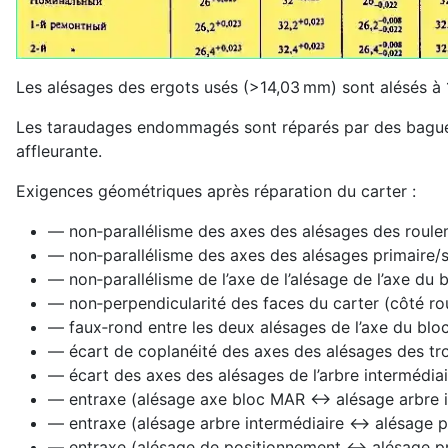
Les alésages des ergots usés (>14,03 mm) sont alésés à 
Les taraudages endommagés sont réparés par des bagues f
affleurante.
Exigences géométriques après réparation du carter :
— non‑parallélisme des axes des alésages des roulem
— non‑parallélisme des axes des alésages primaire/s
— non‑parallélisme de l’axe de l’alésage de l’axe du
— non‑perpendicularité des faces du carter (côté ro
— faux‑rond entre les deux alésages de l’axe du blo
— écart de coplanéité des axes des alésages des tr
— écart des axes des alésages de l’arbre intermédia
— entraxe (alésage axe bloc MAR ↔ alésage arbre i
— entraxe (alésage arbre intermédiaire ↔ alésage 
— entraxe (alésage de positionnement ↔ alésage pr