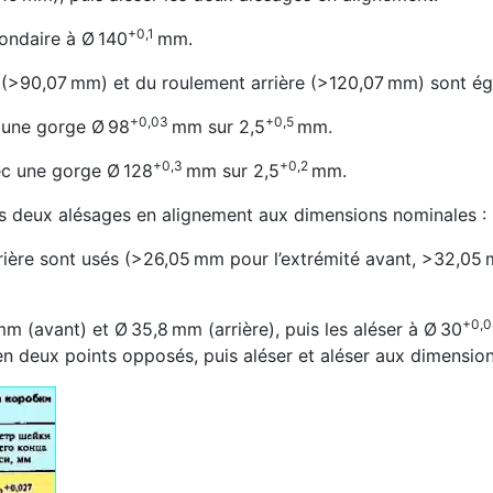
+0,1
ondaire à Ø 140
mm.
e (>90,07 mm) et du roulement arrière (>120,07 mm) sont ég
+0,03
+0,5
une gorge Ø 98
mm sur 2,5
mm.
+0,3
+0,2
 une gorge Ø 128
mm sur 2,5
mm.
 les deux alésages en alignement aux dimensions nominales :
ière sont usés (>26,05 mm pour l’extrémité avant, >32,05 mm
+0,0
 mm (avant) et Ø 35,8 mm (arrière), puis les aléser à Ø 30
eux points opposés, puis aléser et aléser aux dimensions