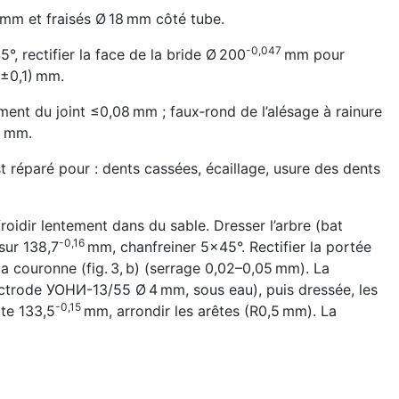
 mm et fraisés Ø 18 mm côté tube.
-0,047
°, rectifier la face de la bride Ø 200
mm pour
6±0,1) mm.
ment du joint ≤0,08 mm ; faux‑rond de l’alésage à rainure
5 mm.
 réparé pour : dents cassées, écaillage, usure des dents
idir lentement dans du sable. Dresser l’arbre (bat
-0,16
ur 138,7
mm, chanfreiner 5×45°. Rectifier la portée
a couronne (fig. 3, b) (serrage 0,02–0,05 mm). La
ctrode УОНИ-13/55 Ø 4 mm, sous eau), puis dressée, les
-0,15
ote 133,5
mm, arrondir les arêtes (R0,5 mm). La