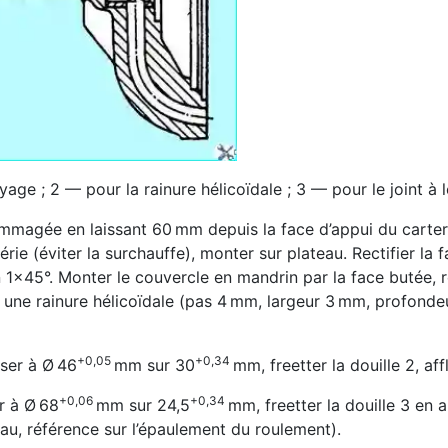
age ; 2 — pour la rainure hélicoïdale ; 3 — pour le joint à l
mmagée en laissant 60 mm depuis la face d’appui du carter, 
hérie (éviter la surchauffe), monter sur plateau. Rectifier la 
×45°. Monter le couvercle en mandrin par la face butée, rect
r une rainure hélicoïdale (pas 4 mm, largeur 3 mm, profondeur
+0,05
+0,34
éser à Ø 46
mm sur 30
mm, freetter la douille 2, aff
+0,06
+0,34
r à Ø 68
mm sur 24,5
mm, freetter la douille 3 en al
au, référence sur l’épaulement du roulement).