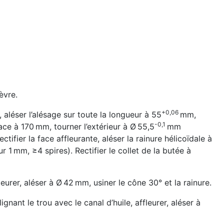
èvre.
+0,06
aléser l’alésage sur toute la longueur à 55
mm,
-0,1
face à 170 mm, tourner l’extérieur à Ø 55,5
mm
ifier la face affleurante, aléser la rainure hélicoïdale à
 1 mm, ≥4 spires). Rectifier le collet de la butée à
leurer, aléser à Ø 42 mm, usiner le cône 30° et la rainure.
ignant le trou avec le canal d’huile, affleurer, aléser à