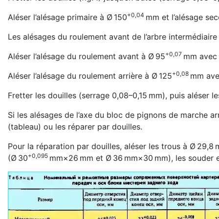
+0,04
Aléser l’alésage primaire à Ø 150
mm et l’alésage sec
Les alésages du roulement avant de l’arbre intermédiair
+0,07
Aléser l’alésage du roulement avant à Ø 95
mm avec 
+0,08
Aléser l’alésage du roulement arrière à Ø 125
mm avec
Fretter les douilles (serrage 0,08–0,15 mm), puis aléser
Si les alésages de l’axe du bloc de pignons de marche arr
(tableau) ou les réparer par douilles.
Pour la réparation par douilles, aléser les trous à Ø 29,8
+0,095
(Ø 30
mm×26 mm et Ø 36 mm×30 mm), les souder en d