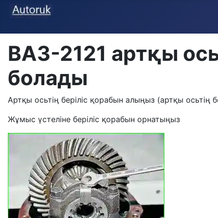
ВАЗ-2121 артқы ось
болады
Артқы осьтің беріліс қорабын алыңыз (артқы осьтің 
Жұмыс үстеліне беріліс қорабын орнатыңыз