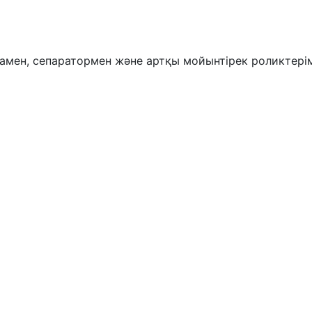
намен, сепаратормен және артқы мойынтірек роликтерім