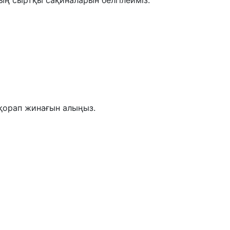
ың сыртқы сақиналарын белгілейміз.
 қорап жинағын алыңыз.