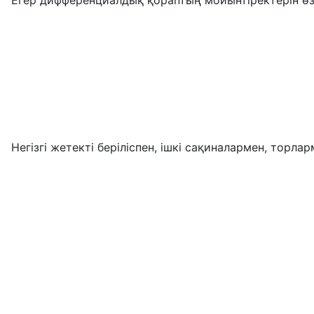
Егер дифференциалдық қораптың мойынтіректерін өзг
Негізгі жетекті беріліспен, ішкі сақиналармен, тор