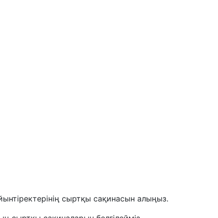
ынтіректерінің сыртқы сақинасын алыңыз.