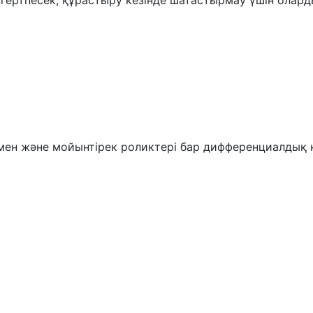
ертпесек, құрастыру кезінде шатастырмау үшін олард
лармен және мойынтірек роликтері бар дифференциалдық