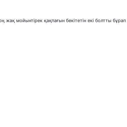
ң жақ мойынтірек қақпағын бекітетін екі болтты бұра