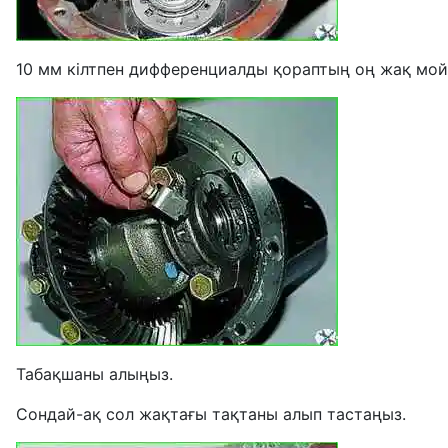
10 мм кілтпен дифференциалды қораптың оң жақ мойы
Табақшаны алыңыз.
Сондай-ақ сол жақтағы тақтаны алып тастаңыз.