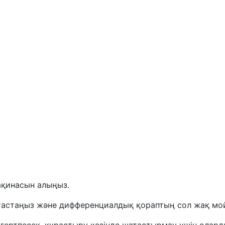
ақинасын алыңыз.
 тастаңыз және дифференциалдық қораптың сол жақ мой