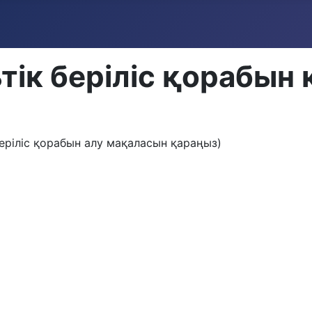
тік беріліс қорабын
беріліс қорабын алу мақаласын қараңыз)