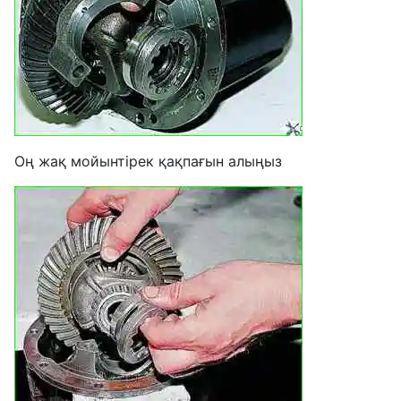
Оң жақ мойынтірек қақпағын алыңыз