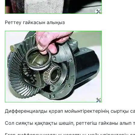
Реттеу гайкасын алыңыз
Дифференциалды қорап мойынтіректерінің сыртқы с
Сол сияқты қақпақты шешіп, реттегіш гайканы алып