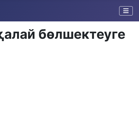
 қалай бөлшектеуге