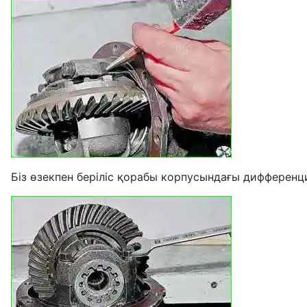
Біз өзекпен беріліс қорабы корпусындағы дифференц