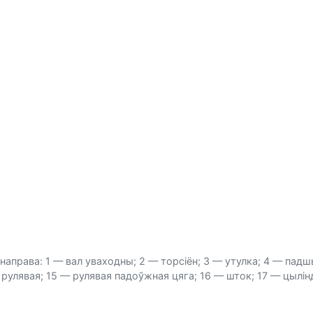
права: 1 — вал уваходны; 2 — торсіён; 3 — утулка; 4 — падшыпн
рулявая; 15 — рулявая падоўжная цяга; 16 — шток; 17 — цылін