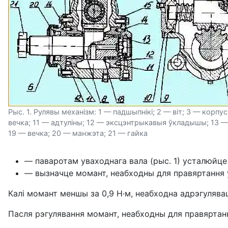
Рыс. 1. Рулявы механізм: 1 — падшыпнікі; 2 — віт; 3 — корп
вечка; 11 — адтуліны; 12 — эксцэнтрыкавыя ўкладышы; 13 — 
19 — вечка; 20 — манжэта; 21 — гайка
— паваротам уваходнага вала (рыс. 1) усталюйце г
— вызначце момант, неабходны для правяртання ў
Калі момант меншы за 0,9 Н·м, неабходна адрэгулява
Пасля рэгулявання момант, неабходны для правяртання 