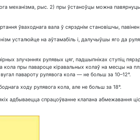
явога механізма, рыс. 2) пры ўстаноўцы можна павярнуць
тання ўваходнага вала ў сярэднім становішчы, павінен б
ізм усталюйце на аўтамабіль і, далучыўшы яго да руляв
ірных злучэннях рулявых цяг, падшыпніках ступіц пярэд
га кола пры павароце кіравальных колаў на месцы на 
 вугал павароту рулявога кола — не больш за 10–12°.
однага ходу рулявога кола, але не больш за 18°.
ы якіх адбываецца спрацоўванне клапана абмежавання ці