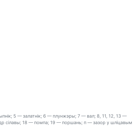
ік; 5 — залатнік; 6 — плунжэры; 7 — вал; 8, 11, 12, 13 —
др сілавы; 18 — помпа; 19 — поршань; п — зазор у шліцавым