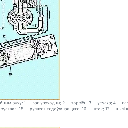
ным руху: 1 — вал уваходны; 2 — торсіён; 3 — утулка; 4 — падш
рулявая; 15 — рулявая падоўжная цяга; 16 — шток; 17 — цылін