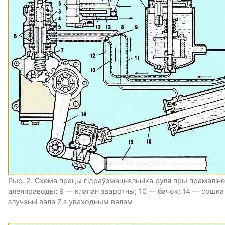
Рыс. 2. Схема працы гідраўзмацняльніка руля пры прамаліней
алеяправоды; 9 — клапан зваротны; 10 — бачок; 14 — сошка 
злучэнні вала 7 з уваходным валам