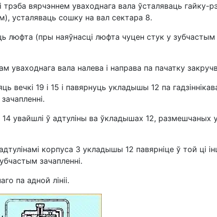
і трэба вярчэннем уваходнага вала ўсталяваць гайку-рэ
м), усталяваць сошку на вал сектара 8.
ь люфта (пры наяўнасці люфта чуцен стук у зубчастым з
 уваходнага вала налева і направа па пачатку закручв
ь вечкі 19 і 15 і павярнуць укладышы 12 па гадзіннікав
зачапленні.
ы 14 увайшлі ў адтуліны ва ўкладышах 12, размешчаных
адтулінамі корпуса 3 укладышы 12 павярніце ў той ці 
убчастым зачапленні.
о па адной лініі.