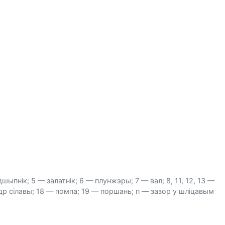
ыпнік; 5 — залатнік; 6 — плунжэры; 7 — вал; 8, 11, 12, 13 —
др сілавы; 18 — помпа; 19 — поршань; п — зазор у шліцавым