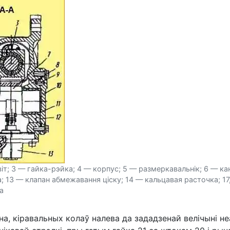
 віт; 3 — гайка-рэйка; 4 — корпус; 5 — размеркавальнік; 6 — 
на; 13 — клапан абмежавання ціску; 14 — кальцавая расточка; 17
а
дна, кіравальных колаў налева да зададзенай велічыні 