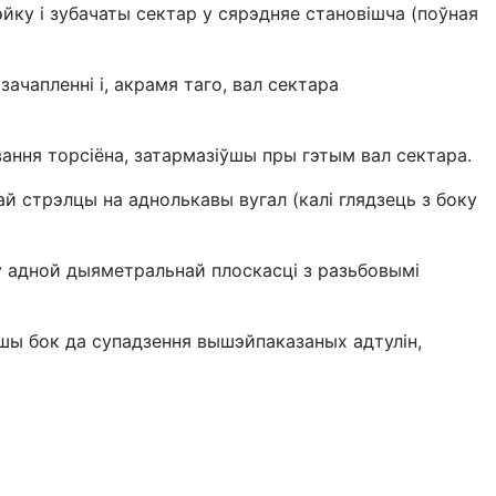
йку і зубачаты сектар у сярэдняе становішча (поўная
ачапленні і, акрамя таго, вал сектара
ання торсіёна, затармазіўшы пры гэтым вал сектара.
ай стрэлцы на аднолькавы вугал (калі глядзець з боку
 у адной дыяметральнай плоскасці з разьбовымі
іншы бок да супадзення вышэйпаказаных адтулін,