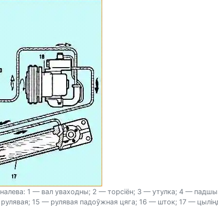
лева: 1 — вал уваходны; 2 — торсіён; 3 — утулка; 4 — падшыпні
рулявая; 15 — рулявая падоўжная цяга; 16 — шток; 17 — цылін