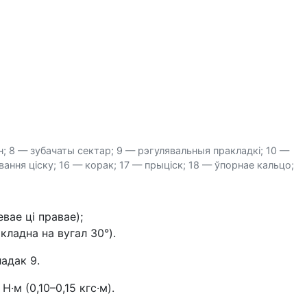
ён; 8 — зубачаты сектар; 9 — рэгулявальныя пракладкі; 10 —
ання ціску; 16 — корак; 17 — прыціск; 18 — ўпорнае кальцо;
вае ці правае);
ладна на вугал 30°).
адак 9.
·м (0,10–0,15 кгс·м).