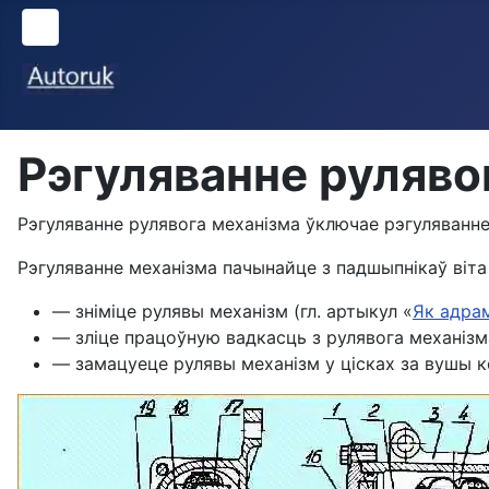
Рэгуляванне руляво
Рэгуляванне рулявога механізма ўключае рэгуляванне 
Рэгуляванне механізма пачынайце з падшыпнікаў віта
— зніміце рулявы механізм (гл. артыкул «
Як адра
— зліце працоўную вадкасць з рулявога механізм
— замацуеце рулявы механізм у цісках за вушы 