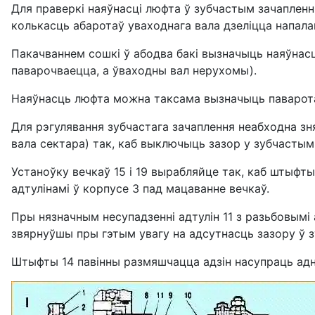
Для праверкі наяўнасці люфта ў зубчастым зачапленн
колькасць абаротаў уваходнага вала дзеліцца напала
Пакачваннем сошкі ў абодва бакі вызначыць наяўнасц
паварочваецца, а ўваходны вал нерухомы).
Наяўнасць люфта можна таксама вызначыць паваротам
Для рэгулявання зубчастага зачаплення неабходна зняц
вала сектара) так, каб выключыць зазор у зубчастым 
Устаноўку вечкаў 15 і 19 вырабляйце так, каб штыфт
адтулінамі ў корпусе 3 пад мацаванне вечкаў.
Пры нязначным несупадзенні адтулін 11 з разьбовымі 
звярнуўшы пры гэтым увагу на адсутнасць зазору ў з
Штыфты 14 павінны размяшчацца адзін насупраць аднаг