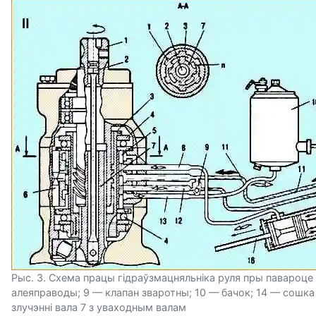
Рыс. 3. Схема працы гідраўзмацняльніка руля пры павароце на
алеяправоды; 9 — клапан зваротны; 10 — бачок; 14 — сошка 
злучэнні вала 7 з уваходным валам