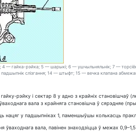
ус; 4 — гайка-рэйка; 5 — шарыкі; 6 — ушчыльняльнік; 7 — торсі
падшыпнік слізгання; 14 — штыфт; 15 — вечка клапана абмежав
айку-рэйку і сектар 8 у адно з крайніх становішчаў (ле
ваходнага вала з крайняга становішча ў сярэдняе (прык
ць нацяг у падшыпніках 1, паменшыўшы колькасць пракл
ўваходнага вала, павінен знаходзіцца ў межах 0,9–1,5 Н