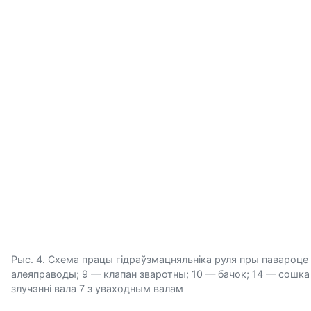
Рыс. 4. Схема працы гідраўзмацняльніка руля пры павароце на
алеяправоды; 9 — клапан зваротны; 10 — бачок; 14 — сошка 
злучэнні вала 7 з уваходным валам