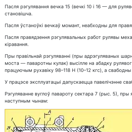
Пасля рэгулявання вечка 15 (вечкі 10 і 16 — для рул
становішча.
Пасля ўстаноўкі вечкаў момант, неабходны для правяр
Пасля правядзення рэгулявальных работ рулявы механ
кіравання.
Пры правільнай рэгуляванні (пры адрэгуляваных шарн
моста — паваротны кулак) высілле на абадку руляво
працуючым рухавіку 98–118 Н (10–12 кгс), а свабодны
У працэсе эксплуатацыі дапускаецца павелічэнне сваб
Рэгуляванне вуглоў павароту сектара 7 (рыс. 5), пр
наступным чынам: