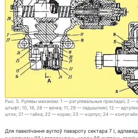
Рыс. 5. Рулявы механізм: 1 — рэгулявальныя пракладкі; 2 —
штыфт; 10, 16, 28 — вечка; 11, 29 — падшыпнікі; 12 — адтулі
шток; 21 — гайка; 22 — корак; 23 — корпус; 24 — контргайк
Для павелічэння вуглоў павароту сектара 7 і, адпаве