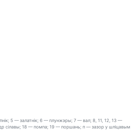
к; 5 — залатнік; 6 — плунжэры; 7 — вал; 8, 11, 12, 13 —
др сілавы; 18 — помпа; 19 — поршань; п — зазор у шліцавым