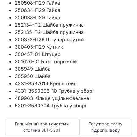
250508-П29 Гайка
250634-П29 Гайка
250638-П29 Гайка
252134-П2 Шайба пружинна
252135-П2 Шайба пружинна
300372-П29 Штуцер крутий
300403-П29 Кутник
300457-01 Штуцер
301626-01 Болт порожній
305949 Шайба
305950 Шайба
4331-3537019 Кронштейн
4331-3560308-10 Трубка у зборі
489963 Кільце ущільнювальне
5301-3560304 Трубка у зборі
Попередня стаття: Гальмівний кран системи стоянки ЗІЛ
Наступна стаття: Регу
Гальмівний кран системи
Регулятор тиску
стоянки ЗІЛ-5301
гідроприводу