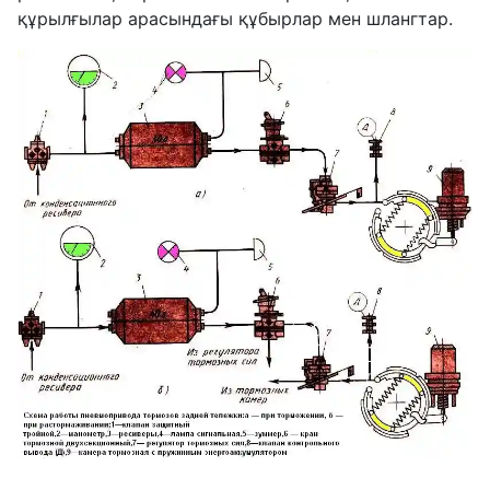
құрылғылар арасындағы құбырлар мен шлангтар.