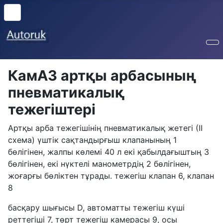
КамАЗ артқы арбасының
пневматикалық
тежегіштері
Артқы арба тежегішінің пневматикалық жетегі (ІІ
схема) үштік сақтандырғыш клапанының 1
бөлігінен, жалпы көлемі 40 л екі қабылдағыштың 3
бөлігінен, екі нүктелі манометрдің 2 бөлігінен,
жоғарғы бөліктен тұрады. тежегіш клапан 6, клапан
8
басқару шығысы D, автоматты тежегіш күші
реттегіші 7, төрт тежегіш камерасы 9, осы