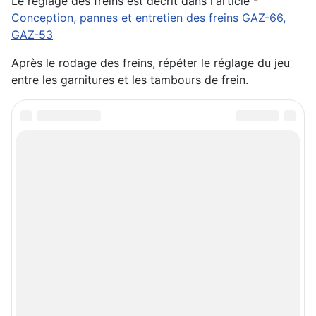
Le réglage des freins est décrit dans l'article -
Conception, pannes et entretien des freins GAZ-66,
GAZ-53
Après le rodage des freins, répéter le réglage du jeu
entre les garnitures et les tambours de frein.
Article précédent : Réparation du maître-cylindre et des com
Article suivant : Répar
Réparation du maître-cylindre et
Réparation et test
des composants du système de
du servofrein
freinage hydraulique pour les
hydraulique des
véhicules GAZ-66 et GAZ-53
GAZ-66 et GAZ-53