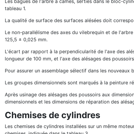
Les bagues de l'arbre à cames, serties dans le bloc-cyli
tableau 1.
La qualité de surface des surfaces alésées doit corresp
Le non-parallélisme des axes du vilebrequin et de l'arbr
125,5 ± 0,025 mm.
L'écart par rapport à la perpendicularité de l'axe des a
longueur de 100 mm, et l'axe des alésages des poussoir
Pour assurer un assemblage sélectif dans les nouveaux b
Les groupes dimensionnels sont marqués à la peinture rés
Après usinage des alésages des poussoirs aux dimension
dimensionnels et les dimensions de réparation des alésag
Chemises de cylindres
Les chemises de cylindres installées sur un même moteu
chemises, indiquée dans le tableau 3.