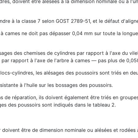
ndres, doivent être alésées à la dimension nominale ou à l'
ondre à la classe 7 selon GOST 2789-51, et le défaut d'al
e à cames ne doit pas dépasser 0,04 mm sur toute la longueur
lésages des chemises de cylindres par rapport à l'axe du vil
s par rapport à l'axe de l'arbre à cames — pas plus de 0,
locs-cylindres, les alésages des poussoirs sont triés en d
istante à l'huile sur les bossages des poussoirs.
s de réparation, ils doivent également être triés en group
es des poussoirs sont indiqués dans le tableau 2.
r doivent être de dimension nominale ou alésées et rodées