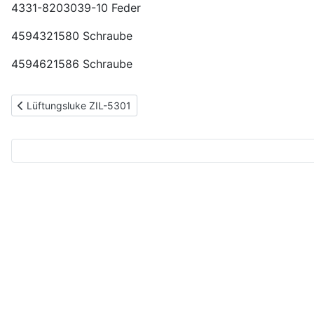
4331-8203039-10 Feder
4594321580 Schraube
4594621586 Schraube
Vorheriger Beitrag: Lüftungsluke ZIL-5301
Lüftungsluke ZIL-5301