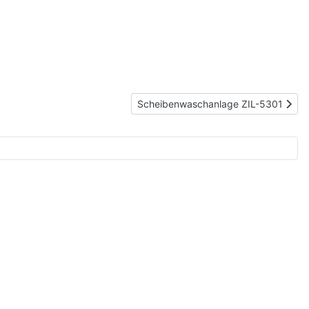
Nächster Beitrag: Scheibenwaschanl
Scheibenwaschanlage ZIL-5301