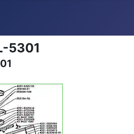
IL-5301
301