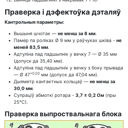
Праверка і дэфектоўка дэталяў
Кантрольныя параметры:
Вышыня шчотак —
не менш за 8 мм
.
Памер па роліках Ø 9 мм у раўчуках шківа -
не
меней 83,5 мм
.
Адтуліна пад падшыпнік у вечку 7 — Ø 35 мм
(допуск да 35,40 мм).
Адтуліна пад падшыпнік у вечку з боку прывада
+0,02
— Ø 47
мм (допуск да 47,04 мм).
Дыяметр кантактных кольцаў —
не менш за
30,0 мм
.
Супраціў абмоткі ротара -
3,7 ± 0,2 Ом
(пры
25°С).
Праверка выпроствальнага блока