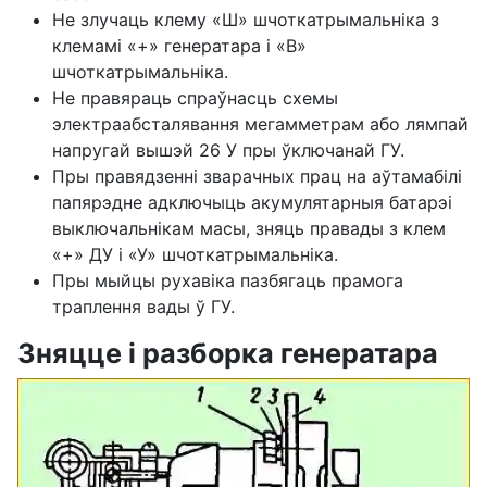
Не злучаць клему «Ш» шчоткатрымальніка з
клемамі «+» генератара і «В»
шчоткатрымальніка.
Не правяраць спраўнасць схемы
электраабсталявання мегамметрам або лямпай
напругай вышэй 26 У пры ўключанай ГУ.
Пры правядзенні зварачных прац на аўтамабілі
папярэдне адключыць акумулятарныя батарэі
выключальнікам масы, зняць правады з клем
«+» ДУ і «У» шчоткатрымальніка.
Пры мыйцы рухавіка пазбягаць прамога
траплення вады ў ГУ.
Зняцце і разборка генератара