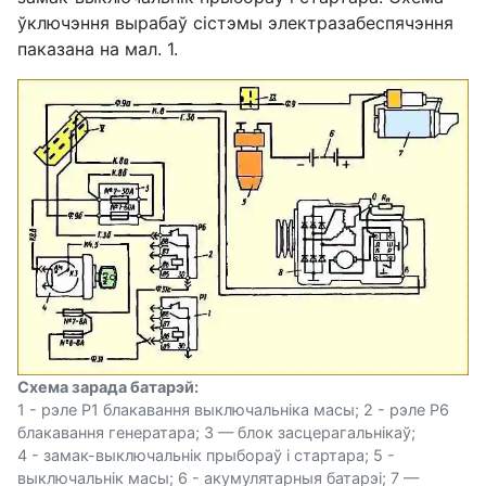
ўключэння вырабаў сістэмы электразабеспячэння
паказана на мал. 1.
Схема зарада батарэй:
1 - рэле Р1 блакавання выключальніка масы; 2 - рэле Р6
блакавання генератара; 3 — блок засцерагальнікаў;
4 - замак-выключальнік прыбораў і стартара; 5 -
выключальнік масы; 6 - акумулятарныя батарэі; 7 —