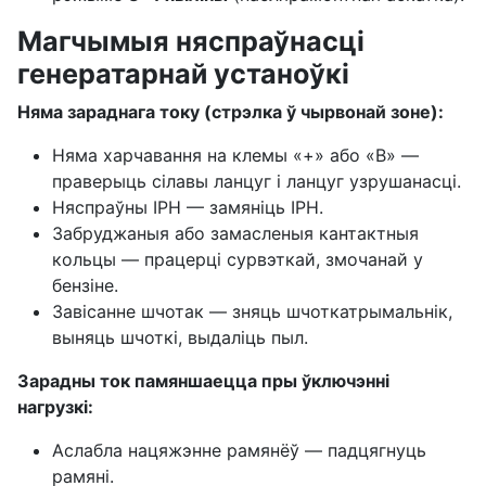
Магчымыя няспраўнасці
генератарнай устаноўкі
Няма зараднага току (стрэлка ў чырвонай зоне):
Няма харчавання на клемы «+» або «В» —
праверыць сілавы ланцуг і ланцуг узрушанасці.
Няспраўны ІРН — замяніць ІРН.
Забруджаныя або замасленыя кантактныя
кольцы — працерці сурвэткай, змочанай у
бензіне.
Завісанне шчотак — зняць шчоткатрымальнік,
выняць шчоткі, выдаліць пыл.
Зарадны ток памяншаецца пры ўключэнні
нагрузкі:
Аслабла нацяжэнне рамянёў — падцягнуць
рамяні.