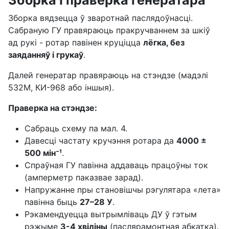
Зборка вядзецца ў зваротнай паслядоўнасці.
Сабраную ГУ правяраюць пракручваннем за шкіў
ад рукі - ротар павінен круціцца
лёгка, без
заяданняў і грукаў
.
Далей генератар правяраюць на стэндзе (мадэлі
532М, КИ-968 або іншыя).
Праверка на стэндзе:
Сабраць схему па мал. 4.
Давесці частату кручэння ротара да
4000 ±
500 мін⁻¹
.
Спраўная ГУ павінна аддаваць працоўны ток
(амперметр паказвае зарад).
Напружанне пры становішчы рэгулятара «лета»
павінна быць
27–28 У
.
Рэкамендуецца вытрымліваць ДУ ў гэтым
рэжыме
3-4 хвіліны
(паслярамонтная абкатка).