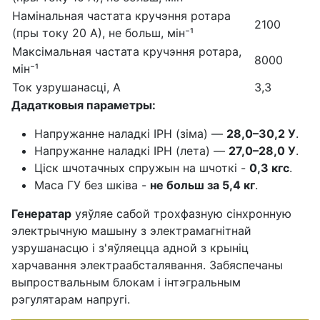
Намінальная частата кручэння ротара
2100
(пры току 20 А), не больш, мін⁻¹
Максімальная частата кручэння ротара,
8000
мін⁻¹
Ток узрушанасці, А
3,3
Дадатковыя параметры:
Напружанне наладкі ІРН (зіма) —
28,0–30,2 У
.
Напружанне наладкі ІРН (лета) —
27,0–28,0 У
.
Ціск шчотачных спружын на шчоткі -
0,3 кгс
.
Маса ГУ без шківа -
не больш за 5,4 кг
.
Генератар
уяўляе сабой трохфазную сінхронную
электрычную машыну з электрамагнітнай
узрушанасцю і з'яўляецца адной з крыніц
харчавання электраабсталявання. Забяспечаны
выпроствальным блокам і інтэгральным
рэгулятарам напругі.