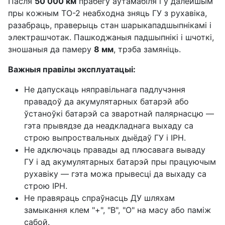
Пасля
50 000 км
прабегу аўтамабіля і ў далейшым
пры кожным ТО-2 неабходна зняць ГУ з рухавіка,
разабраць, праверыць стан шарыкападшыпнікамі і
электрашчотак. Пашкоджаныя падшыпнікі і шчоткі,
зношаныя да памеру
8 мм
, трэба замяніць.
Важныя правілы эксплуатацыі:
Не дапускаць няправільнага падлучэння
правадоў да акумулятарных батарэй або
ўстаноўкі батарэй са зваротнай палярнасцю —
гэта прывядзе да неадкладнага выхаду са
строю выпроствальных дыёдаў ГУ і ІРН.
Не адключаць правады ад плюсавага вываду
ГУ і ад акумулятарных батарэй пры працуючым
рухавіку — гэта можа прывесці да выхаду са
строю ІРН.
Не правяраць спраўнасць ДУ шляхам
замыкання клем "+", "В", "О" на масу або паміж
сабой.