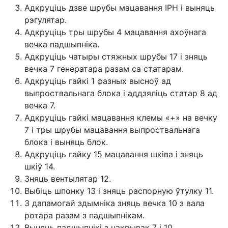
Адкруціць дзве шрубы мацавання ІРН і выняць
рэгулятар.
Адкруціць тры шрубы 4 мацавання ахоўнага
вечка падшыпніка.
Адкруціць чатыры стяжных шрубы 17 і зняць
вечка 7 генератара разам са статарам.
Адкруціць гайкі 1 фазных высноў ад
выпроствальнага блока і аддзяліць статар 8 ад
вечка 7.
Адкруціць гайкі мацавання клемы «+» на вечку
7 і тры шрубы мацавання выпроствальнага
блока і выняць блок.
Адкруціць гайку 15 мацавання шківа і зняць
шкіў 14.
Зняць вентылятар 12.
Выбіць шпонку 13 і зняць распорную ўтулку 11.
З дапамогай здымніка зняць вечка 10 з вала
ротара разам з падшыпнікам.
Выняць падшыпнікі з накрывак 7 і 10.