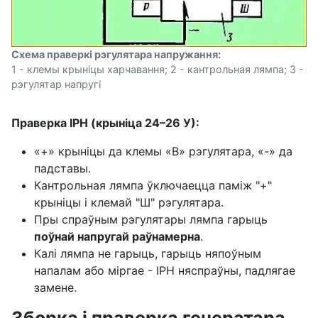
Схема праверкі рэгулятара напружання:
1 - клемы крыніцы харчавання; 2 - кантрольная лямпа; 3 -
рэгулятар напругі
Праверка ІРН (крыніца 24–26 У):
«+» крыніцы да клемы «В» рэгулятара, «-» да
падставы.
Кантрольная лямпа ўключаецца паміж "+"
крыніцы і клемай "Ш" рэгулятара.
Пры спраўным рэгулятары лямпа гарыць
поўнай напругай раўнамерна
.
Калі лямпа не гарыць, гарыць няпоўным
напалам або міргае - ІРН няспраўны, падлягае
замене.
Зборка і праверка генератара