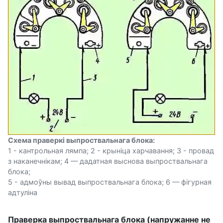
Схема праверкі выпроствальнага блока:
1 - кантрольная лямпа; 2 - крыніца харчавання; 3 - провад
з наканечнікам; 4 — дадатная выснова выпроствальнага
блока;
5 - адмоўны вывад выпроствальнага блока; 6 — фігурная
адтуліна
Праверка выпроствальнага блока (напружанне не