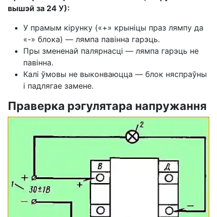
вышэй за 24 У):
У прамым кірунку («+» крыніцы праз лямпу да
«-» блока) — лямпа павінна гарэць.
Пры змененай палярнасці — лямпа гарэць не
павінна.
Калі ўмовы не выконваюцца — блок няспраўны
і падлягае замене.
Праверка рэгулятара напружання