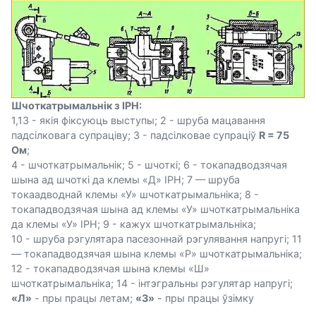
Шчоткатрымальнік з ІРН:
1,13 - якія фіксуюць выступы; 2 - шруба мацавання
падсілковага супраціву; 3 - падсілковае супраціў
R = 75
Ом
;
4 - шчоткатрымальнік; 5 - шчоткі; 6 - токападводзячая
шына ад шчоткі да клемы «Д» ІРН; 7 — шруба
токаадводнай клемы «У» шчоткатрымальніка; 8 -
токападводзячая шына ад клемы «У» шчоткатрымальніка
да клемы «У» ІРН; 9 - кажух шчоткатрымальніка;
10 - шруба рэгулятара пасезоннай рэгулявання напругі; 11
— токападводзячая шына клемы «Р» шчоткатрымальніка;
12 - токападводзячая шына клемы «Ш»
шчоткатрымальніка; 14 - інтэгральны рэгулятар напругі;
«Л»
- пры працы летам;
«3»
- пры працы ўзімку