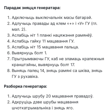
Парадак зняцця генератара:
Адключыць выключальнік масы батарэй.
Адлучыць правады ад клем «+» і «У» ГУ (гл.
мал. 2).
Аслабіць ніт 1 планкі нацяжэння рамянёў.
Аслабіць гайку 11 мацавання ГУ.
Аслабіць ніт 15 мацавання пальца.
Вывярнуць болт 1.
Прытрымваючы ГУ, каб не зламаць крапежныя
кранштэйны, вывярнуць болт 17.
Выняць палец 14, зняць рамяні са шківа, зняць
ГУ з рухавіка.
Разборка генератара:
Адлучыць шрубу 20 мацавання правадоў.
Адкруціць дзве шрубы мацавання
шчоткатрымальніка і зняць яго.