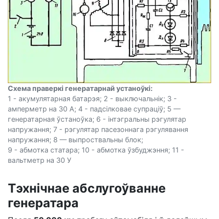
Схема праверкі генератарнай устаноўкі:
1 - акумулятарная батарэя; 2 - выключальнік; 3 -
амперметр на 30 А; 4 - падсілковае супраціў; 5 —
генератарная ўстаноўка; 6 - інтэгральны рэгулятар
напружання; 7 - рэгулятар пасезоннага рэгулявання
напружання; 8 — выпроствальны блок;
9 - абмотка статара; 10 - абмотка ўзбуджэння; 11 -
вальтметр на 30 У
Тэхнічнае абслугоўванне
генератара