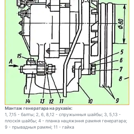
Мантаж генератара на рухавік:
1, 7,15 - балты; 2, 6, 8,12 - спружынныя шайбы; 3, 5,13 -
плоскія шайбы; 4 - планка нацяжэння рамяня генератара;
9 - прывадныя рамяні; 11 - гайка