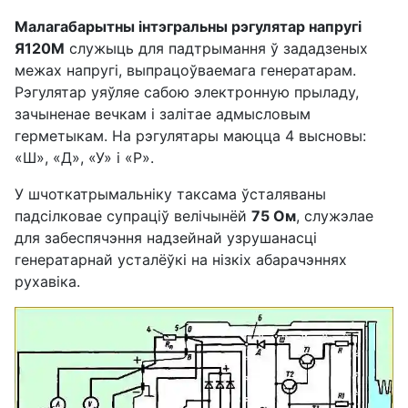
Малагабарытны інтэгральны рэгулятар напругі
Я120М
служыць для падтрымання ў зададзеных
межах напругі, выпрацоўваемага генератарам.
Рэгулятар уяўляе сабою электронную прыладу,
зачыненае вечкам і залітае адмысловым
герметыкам. На рэгулятары маюцца 4 высновы:
«Ш», «Д», «У» і «Р».
У шчоткатрымальніку таксама ўсталяваны
падсілковае супраціў велічынёй
75 Ом
, служэлае
для забеспячэння надзейнай узрушанасці
генератарнай усталёўкі на нізкіх абарачэннях
рухавіка.