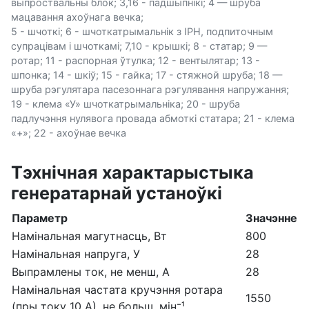
выпроствальны блок; 3,16 - падшыпнікі; 4 — шруба
мацавання ахоўнага вечка;
5 - шчоткі; 6 - шчоткатрымальнік з ІРН, подпиточным
супрацівам і шчоткамі; 7,10 - крышкі; 8 - статар; 9 —
ротар; 11 - распорная ўтулка; 12 - вентылятар; 13 -
шпонка; 14 - шкіў; 15 - гайка; 17 - стяжной шруба; 18 —
шруба рэгулятара пасезоннага рэгулявання напружання;
19 - клема «У» шчоткатрымальніка; 20 - шруба
падлучэння нулявога провада абмоткі статара; 21 - клема
«+»; 22 - ахоўнае вечка
Тэхнічная характарыстыка
генератарнай устаноўкі
Параметр
Значэнне
Намінальная магутнасць, Вт
800
Намінальная напруга, У
28
Выпрамлены ток, не менш, А
28
Намінальная частата кручэння ротара
1550
(пры току 10 А), не больш, мін⁻¹