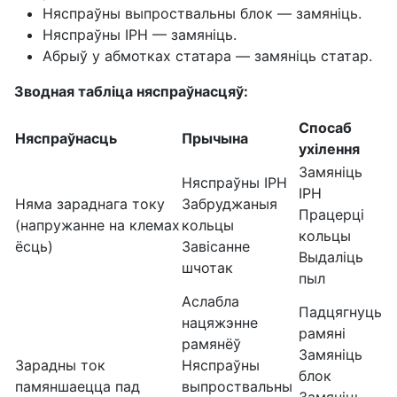
Няспраўны выпроствальны блок — замяніць.
Няспраўны ІРН — замяніць.
Абрыў у абмотках статара — замяніць статар.
Зводная табліца няспраўнасцяў:
Спосаб
Няспраўнасць
Прычына
ухілення
Замяніць
Няспраўны ІРН
ІРН
Няма зараднага току
Забруджаныя
Працерці
(напружанне на клемах
кольцы
кольцы
ёсць)
Завісанне
Выдаліць
шчотак
пыл
Аслабла
Падцягнуць
нацяжэнне
рамяні
рамянёў
Замяніць
Зарадны ток
Няспраўны
блок
памяншаецца пад
выпроствальны
Замяніць