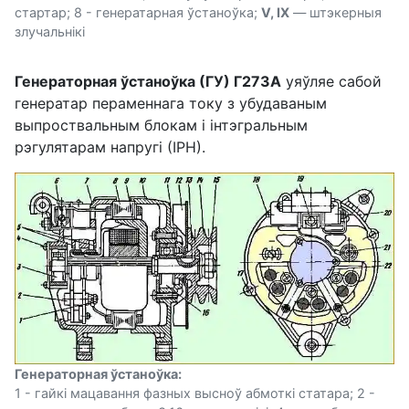
стартар; 8 - генератарная ўстаноўка;
V, IX
— штэкерныя
злучальнікі
Генераторная ўстаноўка (ГУ) Г273А
уяўляе сабой
генератар пераменнага току з убудаваным
выпроствальным блокам і інтэгральным
рэгулятарам напругі (ІРН).
Генераторная ўстаноўка:
1 - гайкі мацавання фазных высноў абмоткі статара; 2 -