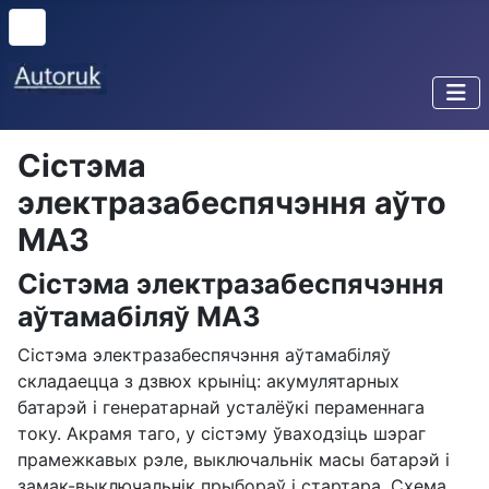
Сістэма
электразабеспячэння аўто
МАЗ
Сістэма электразабеспячэння
аўтамабіляў МАЗ
Сістэма электразабеспячэння аўтамабіляў
складаецца з дзвюх крыніц: акумулятарных
батарэй і генератарнай усталёўкі пераменнага
току. Акрамя таго, у сістэму ўваходзіць шэраг
прамежкавых рэле, выключальнік масы батарэй і
замак-выключальнік прыбораў і стартара. Схема