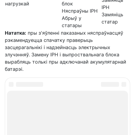
нагрузкай
блок
ІРН
Няспраўны ІРН
Замяніць
Абрыў у
статар
статары
Нататка:
пры з'яўленні паказаных няспраўнасцяў
рэкамендуецца спачатку праверыць
засцерагальнікі і надзейнасць электрычных
злучэнняў. Замену ІРН і выпроствальнага блока
вырабляць толькі пры адключанай акумулятарнай
батарэі.