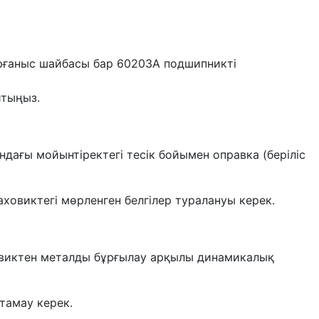
қорғаныс шайбасы бар 60203A подшипникті
йтыңыз.
ндағы мойынтіректегі тесік бойымен оправка (беріліс
ховиктегі мөрленген белгілер туралануы керек.
маховиктен металды бұрғылау арқылы динамикалық
стамау керек.