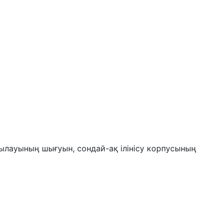
ңылауының шығуын, сондай-ақ ілінісу корпусының