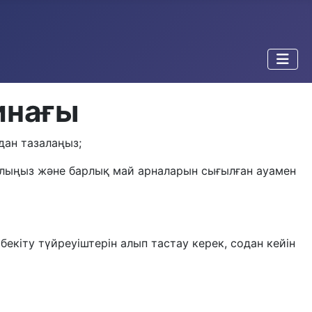
инағы
дан тазалаңыз;
 алыңыз және барлық май арналарын сығылған ауамен
бекіту түйреуіштерін алып тастау керек, содан кейін