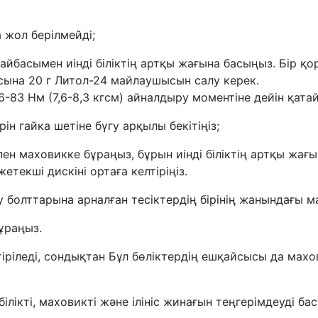
 жол берілмейді;
айбасымен иінді біліктің артқы жағына басыңыз. Бір 
ысына 20 г Литол-24 майлаушысын салу керек.
76-83 Нм (7,6-8,3 кгсм) айналдыру моментіне дейін қата
н гайка шетіне бүгу арқылы бекітіңіз;
н маховикке бұраңыз, бұрын иінді біліктің артқы жағы
етекші дискіні ортаға келтіріңіз.
болттарына арналған тесіктердің бірінің жанындағы ма
ұраңыз.
еңестіріледі, сондықтан Бұл бөліктердің ешқайсысы да 
білікті, маховикті және ілініс жинағын теңгерімдеуді ба