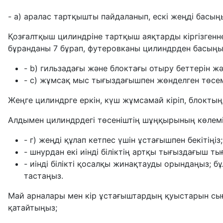
- a) аралас тартқышты пайдаланып, ескі жеңді басың
Қозғалтқыш цилиндріне тартқыш аяқтарды кіргізгеннен
бұранданы 7 бұрап, футеровканы цилиндрден басыңы
- b) гильзадағы және блоктағы отыру беттерін ж
- c) жұмсақ мыс тығыздағышпен жөнделген төсе
Жеңге цилиндрге еркін, күш жұмсамай кіріп, блокт
Алдымен цилиндрдегі төсеніштің шұңқырының көлем
- г) жеңді құлап кетпес үшін ұстағышпен бекітіңіз;
- шнурдан екі иінді біліктің артқы тығыздағыш 
- иінді білікті қосалқы жинақтауды орындаңыз; 
тастаңыз.
Май арналары мен кір ұстағыштардың қуыстарын сығ
қатайтыңыз;