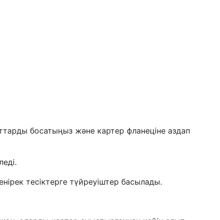
ттарды босатыңыз және картер фланеціне аздап
еді.
енірек тесіктерге түйреуіштер басылады.