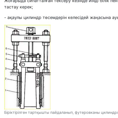
Жоғарыда сипатталған тексеру кезінде иінді білік п
тастау керек;
- ақаулы цилиндр төсемдерін келесідей жаңасына а
Біріктірілген тартқышты пайдаланып, футеровканы цилиндрлер