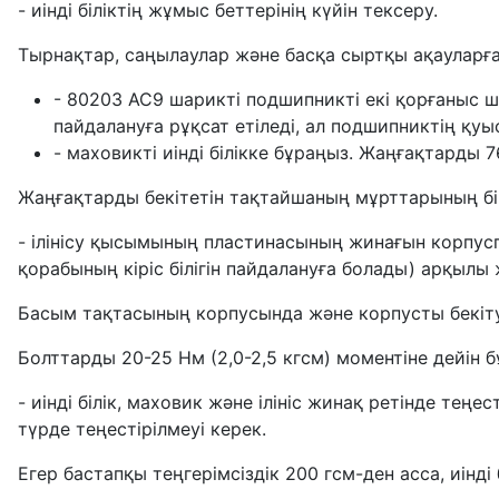
- иінді біліктің жұмыс беттерінің күйін тексеру.
Тырнақтар, саңылаулар және басқа сыртқы ақауларға
- 80203 AC9 шарикті подшипникті екі қорғаныс ш
пайдалануға рұқсат етіледі, ал подшипниктің қу
- маховикті иінді білікке бұраңыз. Жаңғақтарды 
Жаңғақтарды бекітетін тақтайшаның мұрттарының бірі
- ілінісу қысымының пластинасының жинағын корпуспе
қорабының кіріс білігін пайдалануға болады) арқылы ж
Басым тақтасының корпусында және корпусты бекіту 
Болттарды 20-25 Нм (2,0-2,5 кгсм) моментіне дейін б
- иінді білік, маховик және ілініс жинақ ретінде т
түрде теңестірілмеуі керек.
Егер бастапқы теңгерімсіздік 200 гсм-ден асса, иінді 