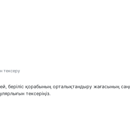
гін тексеру
ендей, беріліс қорабының орталықтандыру жағасының са
улярлығын тексеріңіз.