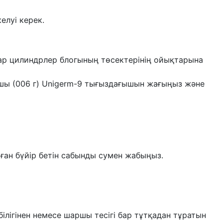
елуі керек.
тар цилиндрлер блогының төсектерінің ойықтарына
мшы (006 г) Unigerm-9 тығыздағышын жағыңыз және
ан бүйір бетін сабынды сумен жабыңыз.
 білігінен немесе шаршы тесігі бар тұтқадан тұратын