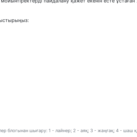
ен мойынтіректерді пайдалану қажет екенін есте ұстаға
уыстырыңыз:
 блогынан шығару: 1 - лайнер; 2 - аяқ; 3 - жаңғақ; 4 - шаш қы