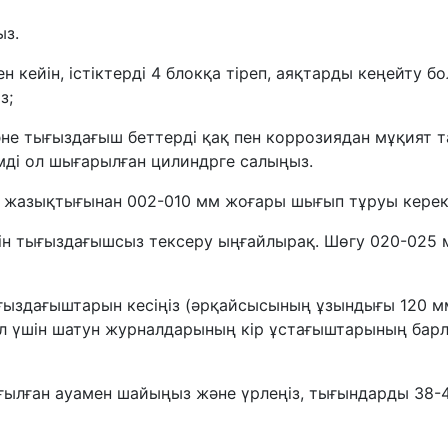
ыз.
 кейін, істіктерді 4 блокқа тіреп, аяқтарды кеңейту б
з;
әне тығыздағыш беттерді қақ пен коррозиядан мұқият т
мді ол шығарылған цилиндрге салыңыз.
ың жазықтығынан 002-010 мм жоғары шығып тұруы керек
ін тығыздағышсыз тексеру ыңғайлырақ. Шөгу 020-025 
тығыздағыштарын кесіңіз (әрқайсысының ұзындығы 120 м
бұл үшін шатун журналдарының кір ұстағыштарының бар
ылған ауамен шайыңыз және үрлеңіз, тығындарды 38-42