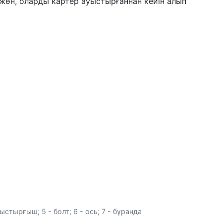
н жөн, оларды картер ауыстырғаннан кейін алып
стырғыш; 5 - болт; 6 - ось; 7 - бұранда