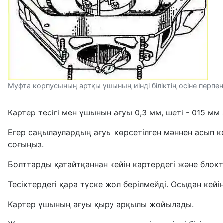
Муфта корпусының артқы ұшының иінді біліктің осіне перп
Картер тесігі мен ұшының ағуы 0,3 мм, шеті - 015 мм
Егер саңылаулардың ағуы көрсетілген мәннен асып к
соғыңыз.
Болттарды қатайтқаннан кейін картердегі және блокт
Тесіктердегі қара түске жол берілмейді. Осыдан кей
Картер ұшының ағуы қыру арқылы жойылады.