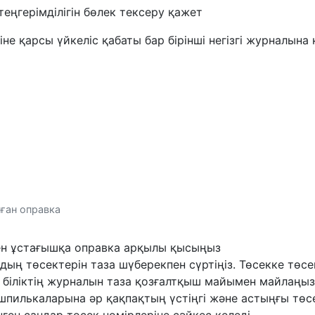
еңгерімділігін бөлек тексеру қажет
ігіне қарсы үйкеліс қабаты бар бірінші негізгі журналына
лған оправка
 пен ұстағышқа оправка арқылы қысыңыз
дың төсектерін таза шүберекпен сүртіңіз. Төсекке төсе
і біліктің журналын таза қозғалтқыш майымен майлаңыз
 шпилькаларына әр қақпақтың үстіңгі және астыңғы төс