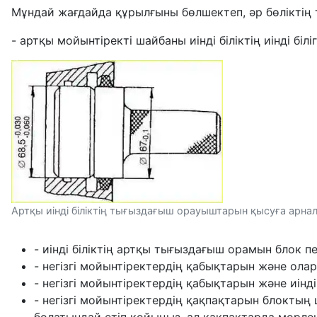
Мұндай жағдайда құрылғыны бөлшектеп, әр бөліктің т
- артқы мойынтіректі шайбаны иінді біліктің иінді біл
Артқы иінді біліктің тығыздағыш орауыштарын қысуға арна
- иінді біліктің артқы тығыздағыш орамын блок
- негізгі мойынтіректердің қабықтарын және олар
- негізгі мойынтіректердің қабықтарын және иінд
- негізгі мойынтіректердің қақпақтарын блоктың