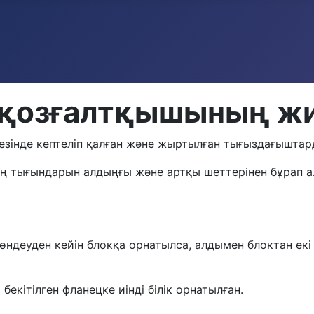
 қозғалтқышының ж
кезінде кептеліп қалған және жыртылған тығыздағыштар
ының тығындарын алдыңғы және артқы шеттерінен бұрап
ндеуден кейін блокқа орнатылса, алдымен блоктан екі 
кітілген фланецке иінді білік орнатылған.