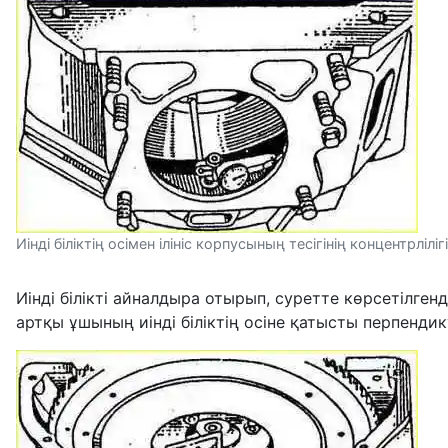
Иінді біліктің осімен ілініс корпусының тесігінің концентрлілі
Иінді білікті айналдыра отырып, суретте көрсетілг
артқы ұшының иінді біліктің осіне қатысты перпендик