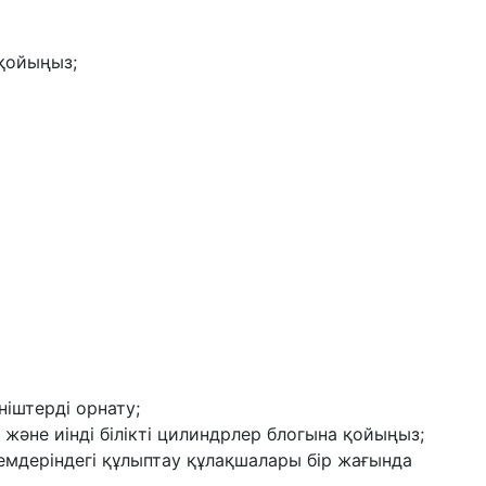
 қойыңыз;
ніштерді орнату;
 және иінді білікті цилиндрлер блогына қойыңыз;
емдеріндегі құлыптау құлақшалары бір жағында