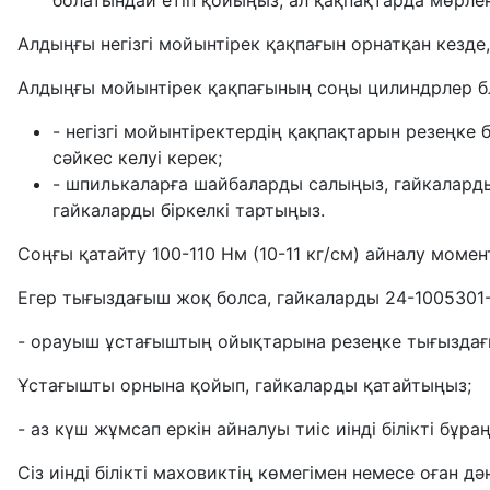
болатындай етіп қойыңыз, ал қақпақтарда мөрлен
Алдыңғы негізгі мойынтірек қақпағын орнатқан кезд
Алдыңғы мойынтірек қақпағының соңы цилиндрлер б
- негізгі мойынтіректердің қақпақтарын резеңк
сәйкес келуі керек;
- шпилькаларға шайбаларды салыңыз, гайкаларды
гайкаларды біркелкі тартыңыз.
Соңғы қатайту 100-110 Нм (10-11 кг/см) айналу момен
Егер тығыздағыш жоқ болса, гайкаларды 24-1005301-
- орауыш ұстағыштың ойықтарына резеңке тығыздағ
Ұстағышты орнына қойып, гайкаларды қатайтыңыз;
- аз күш жұмсап еркін айналуы тиіс иінді білікті бұра
Сіз иінді білікті маховиктің көмегімен немесе оған д