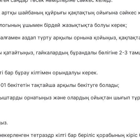
ген сандар төсек нөмірлеріне сәйкес келеді.
е, артқы шайбаның құйрығы қақпақтың ойығына сәйкес к
логының ұшымен бірдей жазықтықта болуы керек;
е балғамен аздап түрту арқылы орнына қойыңыз, қақпақ
 қатайтыңыз, гайкалардың бұрандалы бөлігіне 2-3 та
ті бар бұрау кілтімен орындалуы керек.
01 бекітетін тақтайша арқылы бекітуге болады;
ыштарды орнатыңыз және олардың ойықтан шығып тұрғ
ңыз.
әнекерленген тетраэдр кілті бар беріліс қорабының кіріс