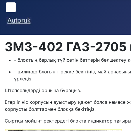
ЗМЗ-402 ГАЗ-2705
- блоктың барлық түйісетін беттерін бөлшектеу 
- цилиндр блогын тірекке бекітіңіз, май арнас
үрлеңіз
Штепсельдерді орнына бұраңыз.
Егер ілініс корпусын ауыстыру қажет болса немесе жө
корпусты болттармен блокқа бекітіңіз.
Сыртқы мойынтіректердегі блокта индикатор тұғыры бе