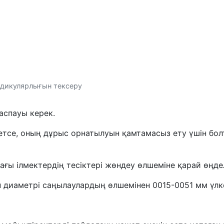
ендикулярлығын тексеру
 аспауы керек.
етсе, оның дұрыс орнатылуын қамтамасыз ету үшін бол
ағы ілмектердің тесіктері жөндеу өлшеміне қарай өңдел
ін диаметрі саңылаулардың өлшемінен 0015-0051 мм үлк