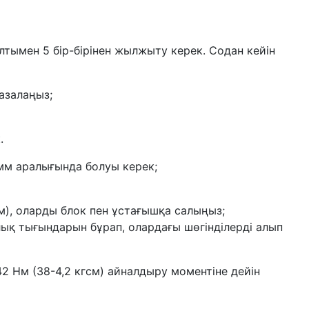
олтымен 5 бір-бірінен жылжыту керек. Содан кейін
азалаңыз;
.
мм аралығында болуы керек;
м), оларды блок пен ұстағышқа салыңыз;
лық тығындарын бұрап, олардағы шөгінділерді алып
 Нм (38-4,2 кгсм) айналдыру моментіне дейін